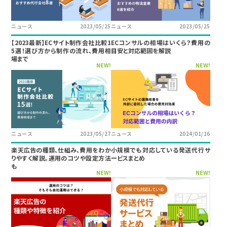
ニュース
2023/05/25
ニュース
2023/05/25
【2023最新】ECサイト制作会社比較1
ECコンサルの相場はいくら？費用の
5選！選び方から制作の流れ、費用相
目安と対応範囲を解説
場まで
NEW!
NEW!
ニュース
2023/05/27
ニュース
2024/01/16
楽天広告の種類、仕組み、費用をわか
小規模でも対応している発送代行サ
りやすく解説。運用のコツや設定方法
ービスまとめ
も
NEW!
NEW!