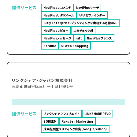
提供サービス
NaviPlusレコメンド
NaviPlusサーチ
NaviPlusリタゲメール
いいねファインダー
Bitly Enterprise-ブランディングを実現する短縮URL
NaviPlusレビュー
広告チェックAI
NaviPlusメッセージ
sift
NaviPlusフレンズ
Sardine
SI Web Shopping
リンクシェア・ジャパン株式会社
東京都世田谷区玉川一丁目14番1号
提供サービス
リンクシェア アフィリエイト
LINKSHARE REVO
SQREEM
Rakuten Marketing
成果報酬型リスティング広告（Google/Yahoo）