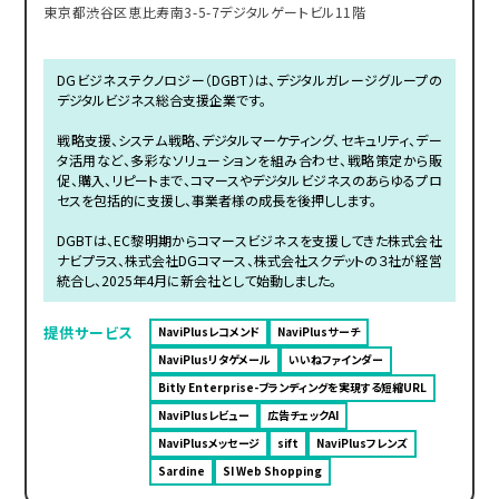
東京都渋谷区恵比寿南3-5-7デジタルゲートビル11階
DGビジネステクノロジー（DGBT）は、デジタルガレージグループの
デジタルビジネス総合支援企業です。
戦略支援、システム戦略、デジタルマーケティング、セキュリティ、デー
タ活用など、多彩なソリューションを組み合わせ、戦略策定から販
促、購入、リピートまで、コマースやデジタルビジネスのあらゆるプロ
セスを包括的に支援し、事業者様の成長を後押しします。
DGBTは、EC黎明期からコマースビジネスを支援してきた株式会社
ナビプラス、株式会社DGコマース、株式会社スクデットの３社が経営
統合し、2025年4月に新会社として始動しました。
提供サービス
NaviPlusレコメンド
NaviPlusサーチ
NaviPlusリタゲメール
いいねファインダー
Bitly Enterprise-ブランディングを実現する短縮URL
NaviPlusレビュー
広告チェックAI
NaviPlusメッセージ
sift
NaviPlusフレンズ
Sardine
SI Web Shopping