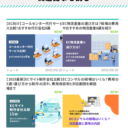
【EC向け】コールセンター代行サービ
EC物流倉庫の選び方は？相場の費用
ス比較！おすすめ代行会社8選
やおすすめの物流倉庫6選を紹介
NEW!
NEW!
ニュース
2023/05/25
ニュース
2023/05/25
【2023最新】ECサイト制作会社比較1
ECコンサルの相場はいくら？費用の
5選！選び方から制作の流れ、費用相
目安と対応範囲を解説
場まで
NEW!
NEW!