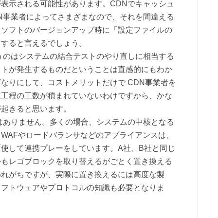
表示される可能性があります。CDNでキャッシュ
N事業者によってさまざまなので、それを間違える
。ソフトのバージョンアップ時に「設定ファイルの
当すると言えるでしょう。
うのはシステムの結合テストのやり直しに相当する
ストが発生するものだということは直感的にもわか
なりにして、コストメリットだけで CDN事業者を
査工程の工数が積まれていないわけですから、かな
が起きると思います。
はありません。多くの場合、システムの中核となる
WAFやロードバランサなどのアプライアンスは、
使して連携プレーをしています。A社、B社と同じ
かもレゴブロックを取り替えるがごとく置き換える
われがちですが、実際に置き換えるには高度な製
ソフトウェアやプロトコルの知識も必要となりま