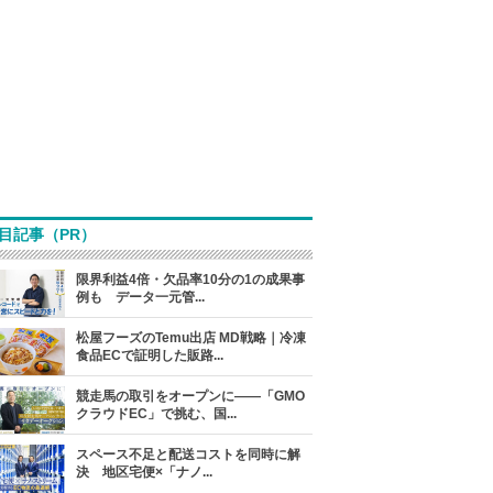
目記事（PR）
限界利益4倍・欠品率10分の1の成果事
例も データ一元管...
松屋フーズのTemu出店 MD戦略｜冷凍
食品ECで証明した販路...
競走馬の取引をオープンに――「GMO
クラウドEC」で挑む、国...
スペース不足と配送コストを同時に解
決 地区宅便×「ナノ...