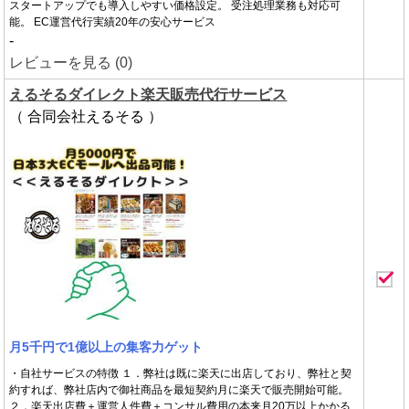
スタートアップでも導入しやすい価格設定。 受注処理業務も対応可
能。 EC運営代行実績20年の安心サービス
-
レビューを見る (0)
えるそるダイレクト楽天販売代行サービス
（ 合同会社えるそる ）
月5千円で1億以上の集客力ゲット
・自社サービスの特徴 １．弊社は既に楽天に出店しており、弊社と契
約すれば、弊社店内で御社商品を最短契約月に楽天で販売開始可能。
２．楽天出店費＋運営人件費＋コンサル費用の本来月20万以上かかる