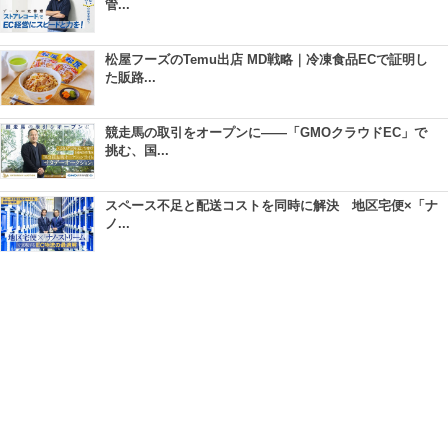
管...
松屋フーズのTemu出店 MD戦略｜冷凍食品ECで証明し
た販路...
競走馬の取引をオープンに――「GMOクラウドEC」で
挑む、国...
スペース不足と配送コストを同時に解決 地区宅便×「ナ
ノ...