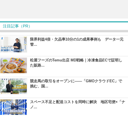
注目記事（PR）
限界利益4倍・欠品率10分の1の成果事例も データ一元
管...
松屋フーズのTemu出店 MD戦略｜冷凍食品ECで証明し
た販路...
競走馬の取引をオープンに――「GMOクラウドEC」で
挑む、国...
スペース不足と配送コストを同時に解決 地区宅便×「ナ
ノ...