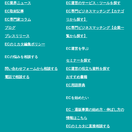
EC業界ニュース
EC運営のサービス・ツールを探す
EC取材記事
EC専門ビジネスマッチング【カテゴ
EC専門家コラム
リから探す】
ブログ
EC専門ビジネスマッチング【企業一
プレスリリース
覧から探す】
ECのミカタ編集ポリシー
EC運営を学ぶ
ECの悩みを相談する
セミナーを探す
問い合わせフォームから相談する
EC運営の役立ち資料を探す
電話で相談する
おすすめ書籍
EC用語辞典
ECを始めたい
EC・通販事業の始め方・伸ばし方の
情報はこちら
ECのミカタに直接相談する