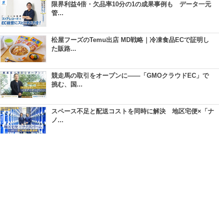
限界利益4倍・欠品率10分の1の成果事例も データ一元
管...
松屋フーズのTemu出店 MD戦略｜冷凍食品ECで証明し
た販路...
競走馬の取引をオープンに――「GMOクラウドEC」で
挑む、国...
スペース不足と配送コストを同時に解決 地区宅便×「ナ
ノ...