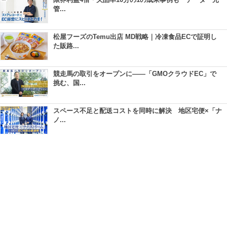
管...
松屋フーズのTemu出店 MD戦略｜冷凍食品ECで証明し
た販路...
競走馬の取引をオープンに――「GMOクラウドEC」で
挑む、国...
スペース不足と配送コストを同時に解決 地区宅便×「ナ
ノ...