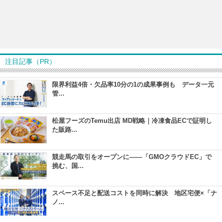
注目記事（PR）
限界利益4倍・欠品率10分の1の成果事例も データ一元
管...
松屋フーズのTemu出店 MD戦略｜冷凍食品ECで証明し
た販路...
競走馬の取引をオープンに――「GMOクラウドEC」で
挑む、国...
スペース不足と配送コストを同時に解決 地区宅便×「ナ
ノ...