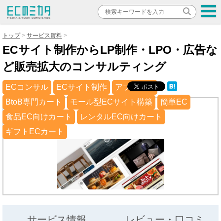
トップ
サービス資料
ECサイト制作からLP制作・LPO・広告な
ど販売拡大のコンサルティング
ECコンサル
ECサイト制作
アプリ制作
BtoB専門カート
モール型ECサイト構築
簡単EC
食品EC向けカート
レンタルEC向けカート
ギフトECカート
サービス情報
レビュー・口コミ