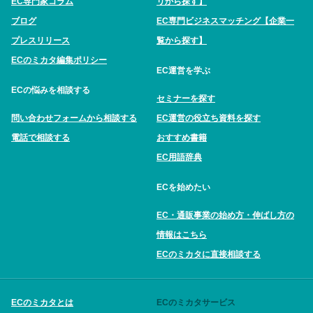
EC専門家コラム
リから探す】
ブログ
EC専門ビジネスマッチング【企業一
プレスリリース
覧から探す】
ECのミカタ編集ポリシー
EC運営を学ぶ
ECの悩みを相談する
セミナーを探す
問い合わせフォームから相談する
EC運営の役立ち資料を探す
電話で相談する
おすすめ書籍
EC用語辞典
ECを始めたい
EC・通販事業の始め方・伸ばし方の
情報はこちら
ECのミカタに直接相談する
ECのミカタとは
ECのミカタサービス