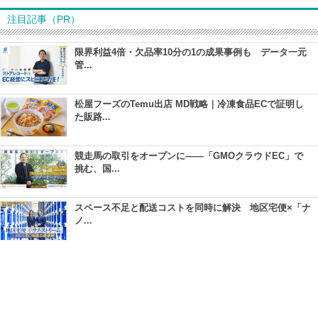
注目記事（PR）
限界利益4倍・欠品率10分の1の成果事例も データ一元
管...
松屋フーズのTemu出店 MD戦略｜冷凍食品ECで証明し
た販路...
競走馬の取引をオープンに――「GMOクラウドEC」で
挑む、国...
スペース不足と配送コストを同時に解決 地区宅便×「ナ
ノ...