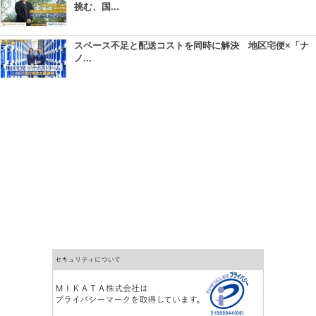
挑む、国...
スペース不足と配送コストを同時に解決 地区宅便×「ナ
ノ...