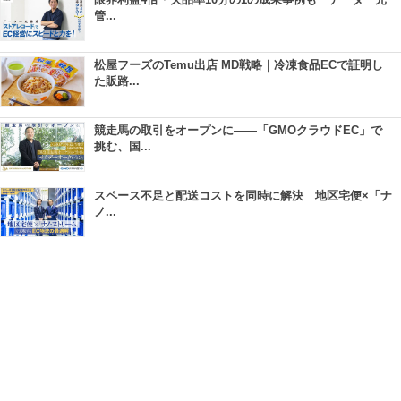
管...
松屋フーズのTemu出店 MD戦略｜冷凍食品ECで証明し
た販路...
競走馬の取引をオープンに――「GMOクラウドEC」で
挑む、国...
スペース不足と配送コストを同時に解決 地区宅便×「ナ
ノ...