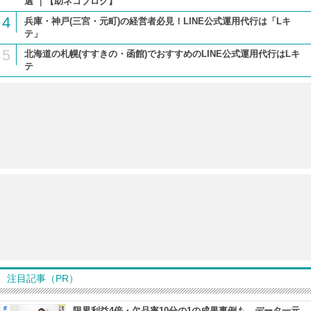
選 ｜【助ネコブログ】
4
兵庫・神戸(三宮・元町)の経営者必見！LINE公式運用代行は「Lキ
テ」
5
北海道の札幌(すすきの・函館)でおすすめのLINE公式運用代行はLキ
テ
注目記事（PR）
限界利益4倍・欠品率10分の1の成果事例も データ一元