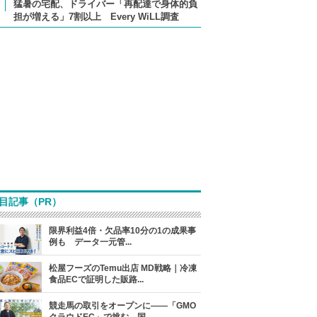
猛暑の宅配、ドライバー「再配達で身体的負
担が増える」7割以上 Every WiLL調査
目記事（PR）
限界利益4倍・欠品率10分の1の成果事
例も データ一元管...
松屋フーズのTemu出店 MD戦略｜冷凍
食品ECで証明した販路...
競走馬の取引をオープンに――「GMO