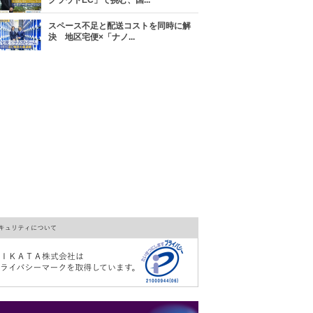
クラウドEC」で挑む、国...
スペース不足と配送コストを同時に解
決 地区宅便×「ナノ...