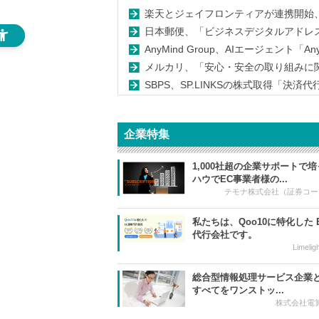
楽天とジェイフロンティアが連携開始
日本郵便、「ビジネスデジタルアドレ
AnyMind Group、AIエージェント「An
メルカリ、「安心・安全の取り組みに関
SBPS、SP.LINKSの株式取得「決
企業特集
1,000社超の企業サポートで
ハウでEC事業者様の...
テモナ株式会社（証券コード
私たちは、Qoo10に特化した 
代行会社です。
Limel
総合型情報処理サービス企業
すべてをワンストッ...
株式会社電