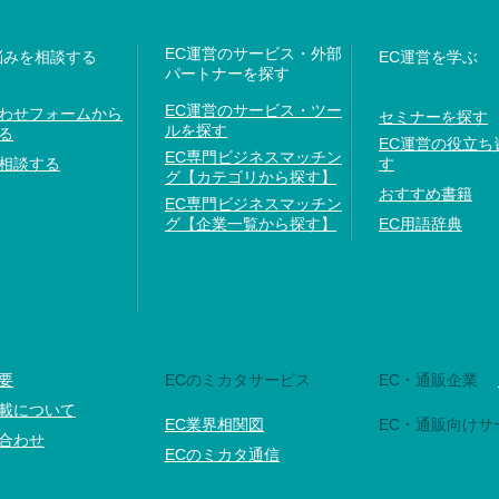
EC運営のサービス・外部
悩みを相談する
EC運営を学ぶ
パートナーを探す
EC運営のサービス・ツー
わせフォームから
セミナーを探す
ルを探す
る
EC運営の役立ち
EC専門ビジネスマッチン
相談する
す
グ【カテゴリから探す】
おすすめ書籍
EC専門ビジネスマッチン
グ【企業一覧から探す】
EC用語辞典
要
ECのミカタサービス
EC・通販企業
載について
EC業界相関図
EC・通販向けサ
合わせ
ECのミカタ通信