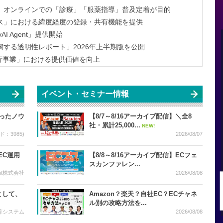
、オンラインでの「診療」「服薬指導」普及定着が目的
ス」における緯度経度の登録・共有機能を提供
yAI Agent」提供開始
する透明性レポート」2026年上半期版を公開
済代行事業」における提供価値を向上
イベント・セミナー情報
培ったノウ
【8/7～8/16アーカイブ配信】＼全8
社・累計25,000...
NEW!
：3985)
2026/08/07
EC運用
【8/8～8/16アーカイブ配信】ECフェ
スカンファレン...
ight株式会社
2026/08/08
として、
Amazon？楽天？自社EC？ECチャネ
ル別の攻略方法を...
算システム
2026/08/08