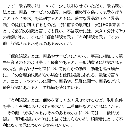
まず、景品表示法について、少し説明させていただく。景品表示
法とは、商品・サービスの品質、内容、価格等を偽って表示を行う
こと（不当表示）を規制するとともに、過大な景品類（不当景品
類）の提供を制限するものだ。特に前者の規制は、実はEC事業者に
とって必須の知識と言っても良い。不当表示には、大きく分けて3つ
の種類がある。それが「優良誤認表示」「有利誤認表示」「その
他、誤認されるおそれのある表示」だ。
「優良誤認」とは、商品やサービスについて、事実に相違して競
争事業者のものより著しく優良であると、一般消費者に誤認される
表示だ。商品やサービスについて何らかの効果・効能を謳う場合
に、その合理的根拠がない場合も優良誤認にあたる。最近で言う
と、ココナッツオイルに関する商品や、黒酢に関する商品などが、
優良誤認にあたるとして指摘を受けている。
「有利誤認」とは、価格を著しく安く見せかけるなど、取引条件
を著しく有利に見せかける表示だ。二重価格などがこれに当たる。
「その他、誤認されるおそれのある表示」については、「優良誤
認」「有利誤認」いずれにも当てはまらないが、消費者にとって不
利になる表示について定められている。