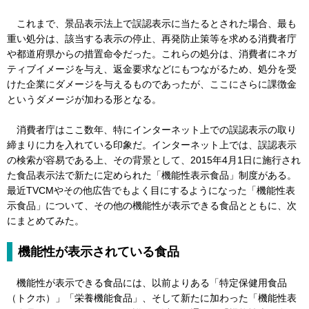
これまで、景品表示法上で誤認表示に当たるとされた場合、最も
重い処分は、該当する表示の停止、再発防止策等を求める消費者庁
や都道府県からの措置命令だった。これらの処分は、消費者にネガ
ティブイメージを与え、返金要求などにもつながるため、処分を受
けた企業にダメージを与えるものであったが、ここにさらに課徴金
というダメージが加わる形となる。
消費者庁はここ数年、特にインターネット上での誤認表示の取り
締まりに力を入れている印象だ。インターネット上では、誤認表示
の検索が容易である上、その背景として、2015年4月1日に施行され
た食品表示法で新たに定められた「機能性表示食品」制度がある。
最近TVCMやその他広告でもよく目にするようになった「機能性表
示食品」について、その他の機能性が表示できる食品とともに、次
にまとめてみた。
機能性が表示されている食品
機能性が表示できる食品には、以前よりある「特定保健用食品
（トクホ）」「栄養機能食品」、そして新たに加わった「機能性表