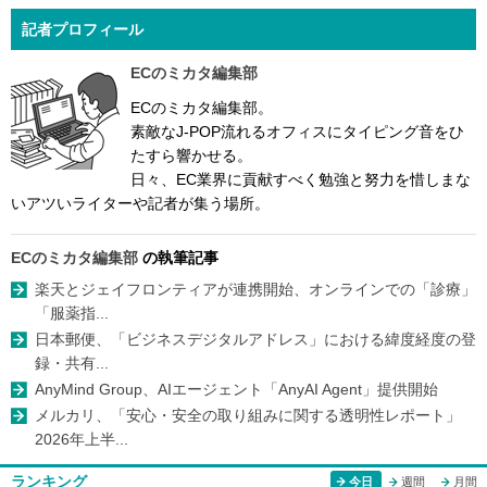
記者プロフィール
ECのミカタ編集部
ECのミカタ編集部。
素敵なJ-POP流れるオフィスにタイピング音をひ
たすら響かせる。
日々、EC業界に貢献すべく勉強と努力を惜しまな
いアツいライターや記者が集う場所。
ECのミカタ編集部
の執筆記事
楽天とジェイフロンティアが連携開始、オンラインでの「診療」
「服薬指...
日本郵便、「ビジネスデジタルアドレス」における緯度経度の登
録・共有...
AnyMind Group、AIエージェント「AnyAI Agent」提供開始
メルカリ、「安心・安全の取り組みに関する透明性レポート」
2026年上半...
ランキング
今日
週間
月間