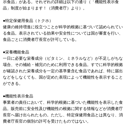
示食品」がある。それぞれの詳細は以下の通り（「機能性表示食
品」制度が始まります！（消費者庁）より）。
●特定保健用食品（トクホ）
健康の維持増進に役立つことが科学的根拠に基づいて認められてい
る食品。表示されている効果や安全性については国が審査を行い、
食品ごとに消費者庁長官が許可している。
●栄養機能食品
一日に必要な栄養成分（ビタミン、ミネラルなど）が不足しがちな
場合、その補給・補完のために利用できる食品。すでに科学的根拠
が確認された栄養成分を一定の基準量含む食品であれば、特に届出
などをしなくても、国が定めた表現によって機能性を表示すること
ができる。
●機能性表示食品
事業者の責任において、科学的根拠に基づいた機能性を表示した食
品。販売前に安全性及び機能性の根拠に関する情報などが消費者庁
長官へ届け出られたもの。ただし、特定保健用食品とは異なり、消
費者庁長官の個別の許可を受けたものではない。