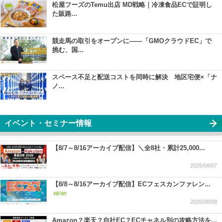
松屋フーズのTemu出店 MD戦略｜冷凍食品ECで証明し
た販路...
競走馬の取引をオープンに――「GMOクラウドEC」で
挑む、国...
スペース不足と配送コストを同時に解決 地区宅便×「ナ
ノ...
イベント・セミナー情報
【8/7～8/16アーカイブ配信】＼全8社・累計25,000...
2026/08/07
【8/8～8/16アーカイブ配信】ECフェスカンファレン...
NEW!
2026/08/08
Amazon？楽天？自社EC？ECチャネル別の攻略方法を...