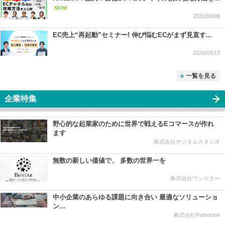
NEW!
2026/08/08
EC売上“再起動”セミナー! 伸び悩むECがまず見直す...
2026/08/13
一覧を見る
企業特集
野心的な起業家のために世界で戦えるEコマースが作れ
ます
株式会社デジタルスタジオ
無数の新しい価値で、 多数の世界一を
株式会社ワンスター
中小企業のあらゆる課題に向き合い 最適なソリューショ
ン...
株式会社Pathosion