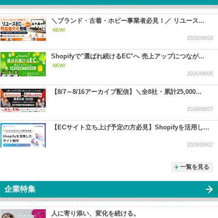
＼ブランド・古着・ホビー事業者必見！／ リユース...
NEW!
2026/08/06
Shopifyで"選ばれ続けるEC"へ 売上アップにつなが...
NEW!
2026/08/06
【8/7～8/16アーカイブ配信】＼全8社・累計25,000...
2026/08/07
【ECサイト立ち上げ予定の方必見】Shopifyを活用し...
2026/08/07
一覧を見る
企業特集
人に寄り添い、変化を続ける。