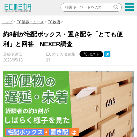
トップ
EC業界ニュース
EC物流
約8割が宅配ボックス・置き配を「とても便
利」と回答 NEXER調査
最終更新日：
ECのミカタ編集
2026/05/15
部