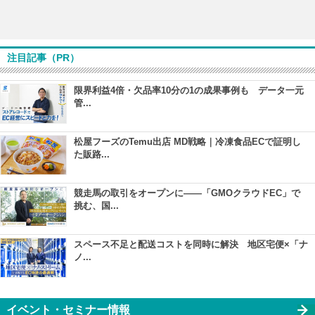
注目記事（PR）
限界利益4倍・欠品率10分の1の成果事例も データ一元
管...
松屋フーズのTemu出店 MD戦略｜冷凍食品ECで証明し
た販路...
競走馬の取引をオープンに――「GMOクラウドEC」で
挑む、国...
スペース不足と配送コストを同時に解決 地区宅便×「ナ
ノ...
イベント・セミナー情報