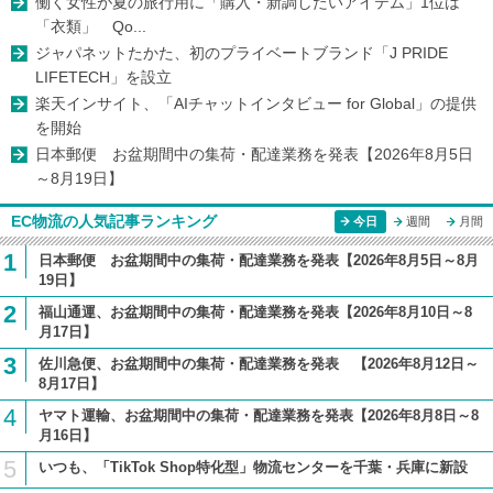
働く女性が夏の旅行用に「購入・新調したいアイテム」1位は
「衣類」 Qo...
ジャパネットたかた、初のプライベートブランド「J PRIDE
LIFETECH」を設立
楽天インサイト、「AIチャットインタビュー for Global」の提供
を開始
日本郵便 お盆期間中の集荷・配達業務を発表【2026年8月5日
～8月19日】
EC物流の人気記事ランキング
今日
週間
月間
1
日本郵便 お盆期間中の集荷・配達業務を発表【2026年8月5日～8月
19日】
2
福山通運、お盆期間中の集荷・配達業務を発表【2026年8月10日～8
月17日】
3
佐川急便、お盆期間中の集荷・配達業務を発表 【2026年8月12日～
8月17日】
4
ヤマト運輸、お盆期間中の集荷・配達業務を発表【2026年8月8日～8
月16日】
5
いつも、「TikTok Shop特化型」物流センターを千葉・兵庫に新設