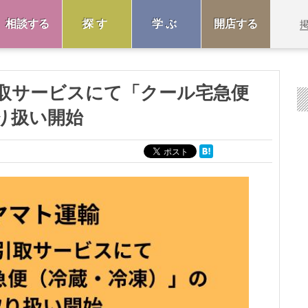
相談する
探す
学ぶ
開店する
取サービスにて「クール宅急便
り扱い開始