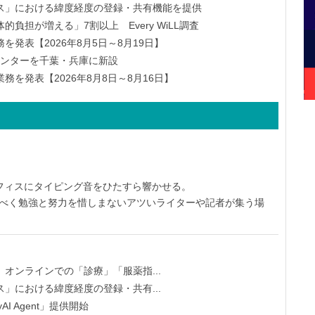
ス」における緯度経度の登録・共有機能を提供
負担が増える」7割以上 Every WiLL調査
発表【2026年8月5日～8月19日】
物流センターを千葉・兵庫に新設
を発表【2026年8月8日～8月16日】
オフィスにタイピング音をひたすら響かせる。
すべく勉強と努力を惜しまないアツいライターや記者が集う場
オンラインでの「診療」「服薬指...
」における緯度経度の登録・共有...
yAI Agent」提供開始