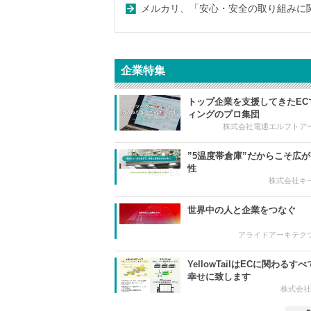
メルカリ、「安心・安全の取り組みに関す
企業特集
トップ企業を支援してきたEC
ィングのプロ集団
株式会社電通エルフトア
”5温度帯倉庫”だからこそ広
性
株式会社キ
世界中の人と企業をつなぐ
アライドアーキテク
YellowTailはECに関わるす
幸せに致します
株式会社Yel