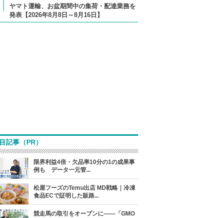
ヤマト運輸、お盆期間中の集荷・配達業務を
発表【2026年8月8日～8月16日】
目記事（PR）
限界利益4倍・欠品率10分の1の成果事
例も データ一元管...
松屋フーズのTemu出店 MD戦略｜冷凍
食品ECで証明した販路...
競走馬の取引をオープンに――「GMO