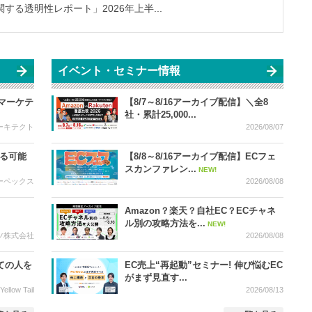
る透明性レポート」2026年上半...
イベント・セミナー情報
マーケテ
【8/7～8/16アーカイブ配信】＼全8
社・累計25,000...
ーキテクト
2026/08/07
がる可能
【8/8～8/16アーカイブ配信】ECフェ
スカンファレン...
NEW!
ーペックス
2026/08/08
Amazon？楽天？自社EC？ECチャネ
ル別の攻略方法を...
NEW!
ツ株式会社
2026/08/08
べての人を
EC売上“再起動”セミナー! 伸び悩むEC
がまず見直す...
low Tail
2026/08/13