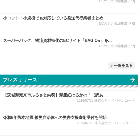
ECのミカタ編集部 [PR]
小ロット・小規模でも対応している発送代行業者まとめ
ECのミカタ編集部 [PR]
スーパーバッグ、物流資材特化のECサイト「BAG-On」を...
ECのミカタ編集部 [PR]
一覧を見る
プレスリリース
【茨城県潮来市ふるさと納税】県産紅はるかの「【訳あ...
2026/07/23
株式会社サイバーレコード
令和8年熊本地震 被災自治体への災害支援寄附受付を開始
2026/07/29
株式会社サイバーレコード