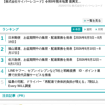
【株式会社サイバーレコード】令和8年熊本地震 復興支...
2026/07/31
株式会社サイバーレコード
一覧を見る
ランキング
今日
週間
月間
1
日本郵便 お盆期間中の集荷・配達業務を発表【2026年8月5日～8月
19日】
2
福山通運、お盆期間中の集荷・配達業務を発表【2026年8月10日～8
月17日】
3
佐川急便、お盆期間中の集荷・配達業務を発表 【2026年8月12日～
8月17日】
4
LINEヤフー、セブン-イレブンなど5社と戦略提携 ID・ポイント連
携で次世代店舗サービスを推進
5
猛暑の宅配、ドライバー「再配達で身体的負担が増える」7割以上
Every WiLL調査
注目記事（PR）