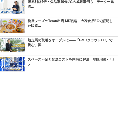
限界利益4倍・欠品率10分の1の成果事例も データ一元
管...
松屋フーズのTemu出店 MD戦略｜冷凍食品ECで証明し
た販路...
競走馬の取引をオープンに――「GMOクラウドEC」で
挑む、国...
スペース不足と配送コストを同時に解決 地区宅便×「ナ
ノ...