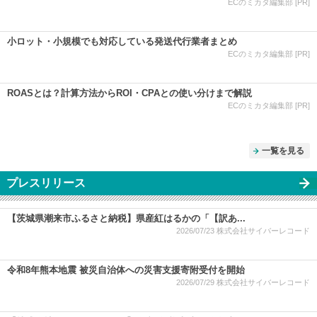
ECのミカタ編集部 [PR]
小ロット・小規模でも対応している発送代行業者まとめ
ECのミカタ編集部 [PR]
ROASとは？計算方法からROI・CPAとの使い分けまで解説
ECのミカタ編集部 [PR]
一覧を見る
プレスリリース
【茨城県潮来市ふるさと納税】県産紅はるかの「【訳あ...
2026/07/23
株式会社サイバーレコード
令和8年熊本地震 被災自治体への災害支援寄附受付を開始
2026/07/29
株式会社サイバーレコード