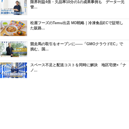
限界利益4倍・欠品率10分の1の成果事例も データ一元
管...
松屋フーズのTemu出店 MD戦略｜冷凍食品ECで証明し
た販路...
競走馬の取引をオープンに――「GMOクラウドEC」で
挑む、国...
スペース不足と配送コストを同時に解決 地区宅便×「ナ
ノ...