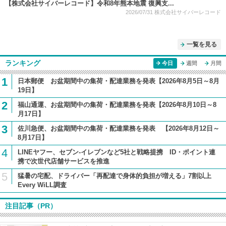
【株式会社サイバーレコード】令和8年熊本地震 復興支...
2026/07/31
株式会社サイバーレコード
一覧を見る
ランキング
今日
週間
月間
1
日本郵便 お盆期間中の集荷・配達業務を発表【2026年8月5日～8月
19日】
2
福山通運、お盆期間中の集荷・配達業務を発表【2026年8月10日～8
月17日】
3
佐川急便、お盆期間中の集荷・配達業務を発表 【2026年8月12日～
8月17日】
4
LINEヤフー、セブン-イレブンなど5社と戦略提携 ID・ポイント連
携で次世代店舗サービスを推進
5
猛暑の宅配、ドライバー「再配達で身体的負担が増える」7割以上
Every WiLL調査
注目記事（PR）