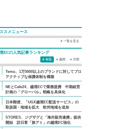
ススメニュース
一覧を見る
境ECの人気記事ランキング
今日
週間
月間
Temu、1万5000以上のブランドに対してプロ
アクティブな保護体制を構築
NEとCafe24、越境ECで業務提携 中期経営
計画の「グローバル」戦略を具体化
日本郵便、「UGX越境EC配送サービス」の
取扱国・地域を拡大 欧州地域を追加
STORES、ジグザグと「海外販売連携」提供
開始 訪日客「旅アト」の越境EC強化