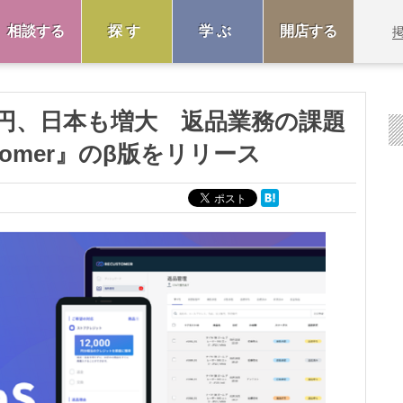
相談する
探す
学ぶ
開店する
兆円、日本も増大 返品業務の課題
tomer』のβ版をリリース