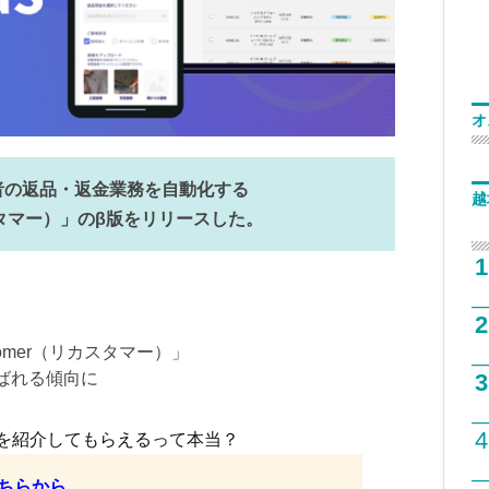
オ
業者の返品・返金業務を自動化する
越
リカスタマー）」のβ版をリリースした。
1
2
tomer（リカスタマー）」
選ばれる傾向に
3
4
を紹介してもらえるって本当？
ちらから