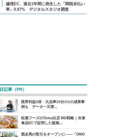
越境EC、過去1年間に発生した「関税未払い
率」0.87% デジタルスタジオ調査
目記事（PR）
限界利益4倍・欠品率10分の1の成果事
例も データ一元管...
松屋フーズのTemu出店 MD戦略｜冷凍
食品ECで証明した販路...
競走馬の取引をオープンに――「GMO