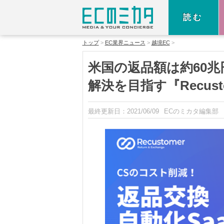
読む
トップ
EC業界ニュース
越境EC
米国の返品額は約60
解決を目指す『Recus
最終更新日：
2021/06/09
ECのミカタ編集部