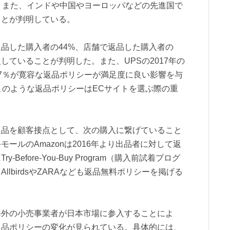
。また、インドや中国やヨーロッパなどの先進国で
ことが判明している。
品した購入者の44%、店舗で返品した購入者の
していることが判明した。また、UPSの2017年の
7％が寛容な返品ポリシーが満足度に良い影響を与
このような返品ポリシーはECサイトを選ぶ際の重
返品を顧客接点として、次の購入に繋げていること
ールのAmazonは2016年より出品者に対して返
efore-You-Buy Program（購入前試着プログ
lbirdsやZARAなども返品無料ポリシーを掲げる
。
海外の小売事業者が日本市場に参入することによ
返品ポリシーの変化が見られている。具体的には、