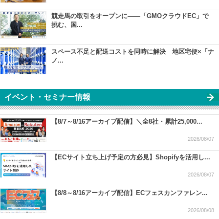
競走馬の取引をオープンに――「GMOクラウドEC」で
挑む、国...
スペース不足と配送コストを同時に解決 地区宅便×「ナ
ノ...
イベント・セミナー情報
【8/7～8/16アーカイブ配信】＼全8社・累計25,000...
2026/08/07
【ECサイト立ち上げ予定の方必見】Shopifyを活用し...
2026/08/07
【8/8～8/16アーカイブ配信】ECフェスカンファレン...
2026/08/08