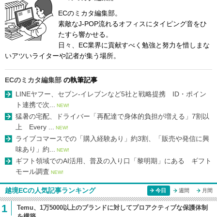
ECのミカタ編集部。
素敵なJ-POP流れるオフィスにタイピング音をひ
たすら響かせる。
日々、EC業界に貢献すべく勉強と努力を惜しまな
いアツいライターや記者が集う場所。
ECのミカタ編集部
の執筆記事
LINEヤフー、セブン-イレブンなど5社と戦略提携 ID・ポイン
ト連携で次...
NEW!
猛暑の宅配、ドライバー「再配達で身体的負担が増える」7割以
上 Every ...
NEW!
ライブコマースでの「購入経験あり」約3割、「販売や発信に興
味あり」約...
NEW!
ギフト領域でのAI活用、普及の入り口「黎明期」にある ギフト
モール調査
NEW!
越境ECの人気記事ランキング
今日
週間
月間
1
Temu、1万5000以上のブランドに対してプロアクティブな保護体制
を構築