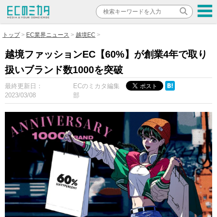
トップ
EC業界ニュース
越境EC
越境ファッションEC【60%】が創業4年で取り
扱いブランド数1000を突破
最終更新日：
ECのミカタ編集
2023/03/08
部