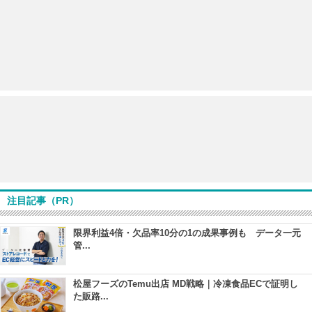
注目記事（PR）
限界利益4倍・欠品率10分の1の成果事例も データ一元
管...
松屋フーズのTemu出店 MD戦略｜冷凍食品ECで証明し
た販路...