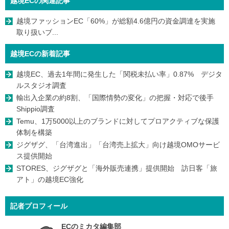
越境ECの関連記事
越境ファッションEC「60%」が総額4.6億円の資金調達を実施
取り扱いブ...
越境ECの新着記事
越境EC、過去1年間に発生した「関税未払い率」0.87% デジタ
ルスタジオ調査
輸出入企業の約8割、「国際情勢の変化」の把握・対応で後手
Shippio調査
Temu、1万5000以上のブランドに対してプロアクティブな保護
体制を構築
ジグザグ、「台湾進出」「台湾売上拡大」向け越境OMOサービ
ス提供開始
STORES、ジグザグと「海外販売連携」提供開始 訪日客「旅
アト」の越境EC強化
記者プロフィール
ECのミカタ編集部