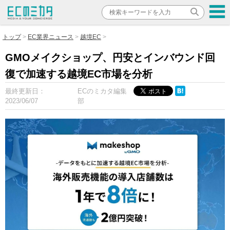
トップ
EC業界ニュース
越境EC
GMOメイクショップ、円安とインバウンド回
復で加速する越境EC市場を分析
最終更新日：
ECのミカタ編集
2023/06/07
部