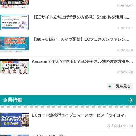
2026/08/07
【ECサイト立ち上げ予定の方必見】Shopifyを活用し...
2026/08/07
【8/8～8/16アーカイブ配信】ECフェスカンファレン...
2026/08/08
Amazon？楽天？自社EC？ECチャネル別の攻略方法を...
2026/08/08
一覧を見る
企業特集
ECカート連携型ライブコマースサービス「ライコマ」
株式会社The Unit