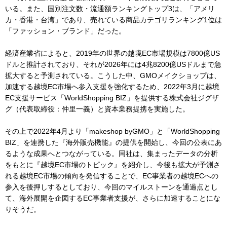
いる。また、国別注文数・流通額ランキングトップ3は、「アメリ
カ・香港・台湾」であり、売れている商品カテゴリランキング1位は
「ファッション・ブランド」だった。
経済産業省によると、2019年の世界の越境EC市場規模は7800億US
ドルと推計されており、それが2026年には4兆8200億USドルまで急
拡大すると予測されている。こうした中、GMOメイクショップは、
加速する越境EC市場へ参入支援を強化するため、2022年3月に越境
EC支援サービス「WorldShopping BIZ」を提供する株式会社ジグザ
グ（代表取締役：仲⾥⼀義）と資本業務提携を実施した。
その上で2022年4月より「makeshop byGMO」と「WorldShopping
BIZ」を連携した『海外販売機能』の提供を開始し、今回の公表にあ
るような成果へとつながっている。同社は、集まったデータの分析
をもとに『越境EC市場のトピック』を紹介し、今後も拡大が予測さ
れる越境EC市場の傾向を発信することで、EC事業者の越境ECへの
参入を後押しするとしており、今回のマイルストーンを通過点とし
て、海外展開を企図するEC事業者支援が、さらに加速することにな
りそうだ。