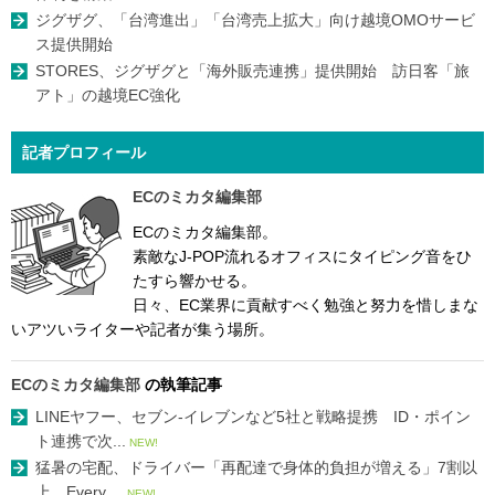
ジグザグ、「台湾進出」「台湾売上拡大」向け越境OMOサービ
ス提供開始
STORES、ジグザグと「海外販売連携」提供開始 訪日客「旅
アト」の越境EC強化
記者プロフィール
ECのミカタ編集部
ECのミカタ編集部。
素敵なJ-POP流れるオフィスにタイピング音をひ
たすら響かせる。
日々、EC業界に貢献すべく勉強と努力を惜しまな
いアツいライターや記者が集う場所。
ECのミカタ編集部
の執筆記事
LINEヤフー、セブン-イレブンなど5社と戦略提携 ID・ポイン
ト連携で次...
NEW!
猛暑の宅配、ドライバー「再配達で身体的負担が増える」7割以
上 Every ...
NEW!