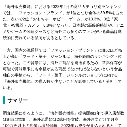
『海外販売機能』における2023年4月の商品カテゴリ別ランキング
では、「ファッション・ブランド」が1位となり全体の39.5%を占め
た。次いで2位「おもちゃ・ホビー・ゲーム」が13.3%、3位「家
電・AV機器・カメラ」8.8%となった。日本製の高級腕時計や、アニ
メやゲームの関連グッズなど海外にも多くのファンがいる商品は継
続的に売れている傾向があるとしている。
一方、国内の流通額では「ファッション・ブランド」に並ぶほど売
上が高い「フード・菓子」ジャンルは、海外経由のランキング下位
となった。この背景には、海外に商品を発送するため、常温保存が
可能で賞味期限にも余裕がある商品でなければならないという食品
独自の事情から、「フード・菓子」ジャンルのショップにおける
『海外販売機能』の導入数が少ないことが影響していると分析して
いる。
サマリー
調査結果にあるように、『海外販売機能』提供開始1年で導入店舗数
は8倍に増加し、海外流通額は2億円を突破。海外注文だけで月商
100万円以上の店舗も増加傾向、2023年も成長が見込まれるとして