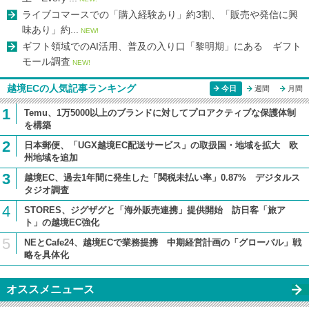
ライブコマースでの「購入経験あり」約3割、「販売や発信に興
味あり」約...
NEW!
ギフト領域でのAI活用、普及の入り口「黎明期」にある ギフト
モール調査
NEW!
越境ECの人気記事ランキング
今日
週間
月間
1
Temu、1万5000以上のブランドに対してプロアクティブな保護体制
を構築
2
日本郵便、「UGX越境EC配送サービス」の取扱国・地域を拡大 欧
州地域を追加
3
越境EC、過去1年間に発生した「関税未払い率」0.87% デジタルス
タジオ調査
4
STORES、ジグザグと「海外販売連携」提供開始 訪日客「旅ア
ト」の越境EC強化
5
NEとCafe24、越境ECで業務提携 中期経営計画の「グローバル」戦
略を具体化
オススメニュース