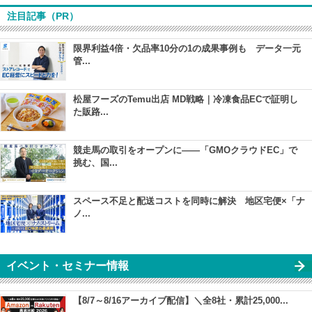
注目記事（PR）
限界利益4倍・欠品率10分の1の成果事例も データ一元
管...
松屋フーズのTemu出店 MD戦略｜冷凍食品ECで証明し
た販路...
競走馬の取引をオープンに――「GMOクラウドEC」で
挑む、国...
スペース不足と配送コストを同時に解決 地区宅便×「ナ
ノ...
イベント・セミナー情報
【8/7～8/16アーカイブ配信】＼全8社・累計25,000...