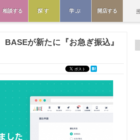
相談する
探す
学ぶ
開店する
 BASEが新たに『お急ぎ振込』