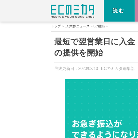
読む
トップ
EC業界ニュース
EC構築
最短で翌営業日に入金
の提供を開始
最終更新日：
2020/02/10
ECのミカタ編集部