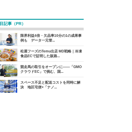
目記事（PR）
限界利益4倍・欠品率10分の1の成果事
例も データ一元管...
松屋フーズのTemu出店 MD戦略｜冷凍
食品ECで証明した販路...
競走馬の取引をオープンに――「GMO
クラウドEC」で挑む、国...
スペース不足と配送コストを同時に解
決 地区宅便×「ナノ...