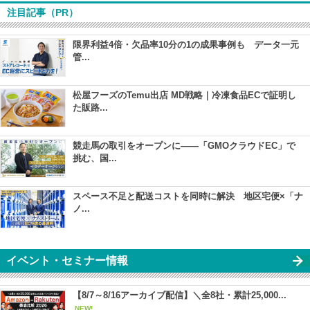
注目記事（PR）
限界利益4倍・欠品率10分の1の成果事例も データ一元
管...
松屋フーズのTemu出店 MD戦略｜冷凍食品ECで証明し
た販路...
競走馬の取引をオープンに――「GMOクラウドEC」で
挑む、国...
スペース不足と配送コストを同時に解決 地区宅便×「ナ
ノ...
イベント・セミナー情報
【8/7～8/16アーカイブ配信】＼全8社・累計25,000...
NEW!