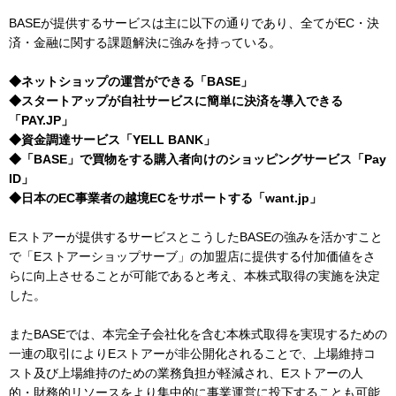
BASEが提供するサービスは主に以下の通りであり、全てがEC・決
済・金融に関する課題解決に強みを持っている。
◆ネットショップの運営ができる「BASE」
◆スタートアップが自社サービスに簡単に決済を導入できる
「PAY.JP」
◆資金調達サービス「YELL BANK」
◆「BASE」で買物をする購入者向けのショッピングサービス「Pay
ID」
◆日本のEC事業者の越境ECをサポートする「want.jp」
Eストアーが提供するサービスとこうしたBASEの強みを活かすこと
で「Eストアーショップサーブ」の加盟店に提供する付加価値をさ
らに向上させることが可能であると考え、本株式取得の実施を決定
した。
またBASEでは、本完全子会社化を含む本株式取得を実現するための
一連の取引によりEストアーが非公開化されることで、上場維持コ
スト及び上場維持のための業務負担が軽減され、Eストアーの人
的・財務的リソースをより集中的に事業運営に投下することも可能