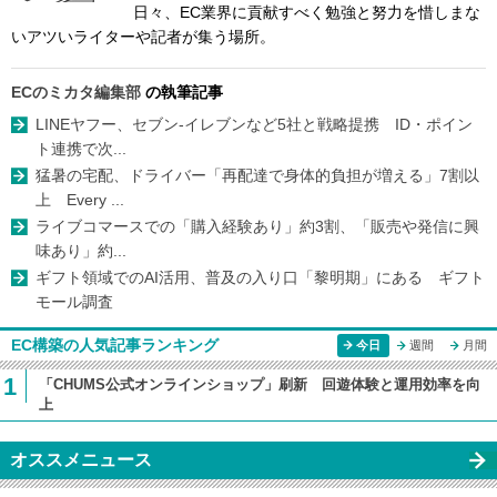
日々、EC業界に貢献すべく勉強と努力を惜しまな
いアツいライターや記者が集う場所。
ECのミカタ編集部
の執筆記事
LINEヤフー、セブン-イレブンなど5社と戦略提携 ID・ポイン
ト連携で次...
猛暑の宅配、ドライバー「再配達で身体的負担が増える」7割以
上 Every ...
ライブコマースでの「購入経験あり」約3割、「販売や発信に興
味あり」約...
ギフト領域でのAI活用、普及の入り口「黎明期」にある ギフト
モール調査
EC構築の人気記事ランキング
今日
週間
月間
1
「CHUMS公式オンラインショップ」刷新 回遊体験と運用効率を向
上
オススメニュース