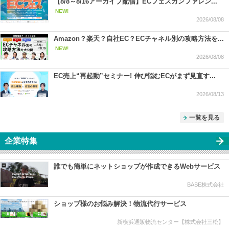
【8/8～8/16アーカイブ配信】ECフェスカンファレン...
NEW!
2026/08/08
Amazon？楽天？自社EC？ECチャネル別の攻略方法を...
NEW!
2026/08/08
EC売上“再起動”セミナー! 伸び悩むECがまず見直す...
2026/08/13
一覧を見る
企業特集
誰でも簡単にネットショップが作成できるWebサービス
BASE株式会社
ショップ様のお悩み解決！物流代行サービス
新横浜通販物流センター【株式会社三松】