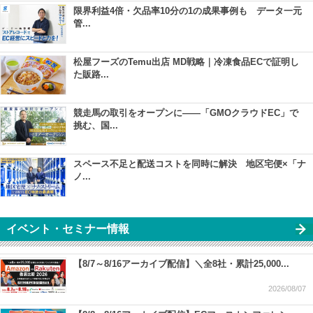
限界利益4倍・欠品率10分の1の成果事例も データ一元
管...
松屋フーズのTemu出店 MD戦略｜冷凍食品ECで証明し
た販路...
競走馬の取引をオープンに――「GMOクラウドEC」で
挑む、国...
スペース不足と配送コストを同時に解決 地区宅便×「ナ
ノ...
イベント・セミナー情報
【8/7～8/16アーカイブ配信】＼全8社・累計25,000...
2026/08/07