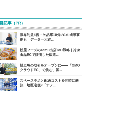
目記事（PR）
限界利益4倍・欠品率10分の1の成果事
例も データ一元管...
松屋フーズのTemu出店 MD戦略｜冷凍
食品ECで証明した販路...
競走馬の取引をオープンに――「GMO
クラウドEC」で挑む、国...
スペース不足と配送コストを同時に解
決 地区宅便×「ナノ...