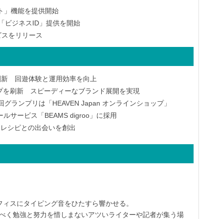
ント」機能を提供開始
「ビジネスID」提供を開始
ービスをリリース
刷新 回遊体験と運用効率を向上
プを刷新 スピーディーなブランド展開を実現
ランプリは「HEAVEN Japan オンラインショップ」
ービス「BEAMS digroo」に採用
たなレシピとの出会いを創出
オフィスにタイピング音をひたすら響かせる。
すべく勉強と努力を惜しまないアツいライターや記者が集う場