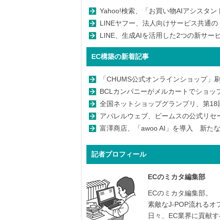
Yahoo!検索、「お買い物AIアシスタ
LINEヤフー、法人向けサービス共通の
LINE、生成AIを活用した2つの新サ
EC構築の新着記事
「CHUMS公式オンラインショップ」
BCLカンパニーがメルカートでショッ
全国ネットショップグランプリ、第18回グ
アパレルウェブ、ビームスの公式リセールサ
富澤商店、「awoo AI」を導入 新
記者プロフィール
ECのミカタ編集部
ECのミカタ編集部。
素敵なJ-POP流れる
日々、EC業界に貢献