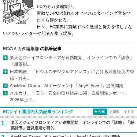
ECのミカタ編集部。
素敵なJ-POP流れるオフィスにタイピング音をひ
たすら響かせる。
日々、EC業界に貢献すべく勉強と努力を惜しまな
いアツいライターや記者が集う場所。
ECのミカタ編集部
の執筆記事
楽天とジェイフロンティアが連携開始、オンラインでの「診療」
「服薬指...
日本郵便、「ビジネスデジタルアドレス」における緯度経度の登
録・共有...
AnyMind Group、AIエージェント「AnyAI Agent」提供開始
メルカリ、「安心・安全の取り組みに関する透明性レポート」
2026年上半...
ECサイト運用の人気記事ランキング
今日
週間
月間
1
楽天とジェイフロンティアが連携開始、オンラインでの「診療」「服
薬指導」普及定着が目的
AnyMind Group、AIエージェント「AnyAI Agent」提供開始