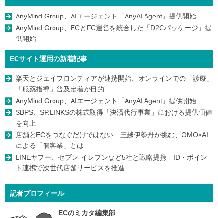
AnyMind Group、AIエージェント「AnyAI Agent」提供開始
AnyMind Group、ECとFC運営を統合した「D2Cパッケージ」提
供開始
ECサイト運用の新着記事
楽天とジェイフロンティアが連携開始、オンラインでの「診療」
「服薬指導」普及定着が目的
AnyMind Group、AIエージェント「AnyAI Agent」提供開始
SBPS、SP.LINKSの株式取得「決済代行事業」における提供価値
を向上
店舗とECをつなぐだけではない 三越伊勢丹が挑む、OMO×AI
による「個客業」とは
LINEヤフー、セブン-イレブンなど5社と戦略提携 ID・ポイン
ト連携で次世代店舗サービスを推進
記者プロフィール
ECのミカタ編集部