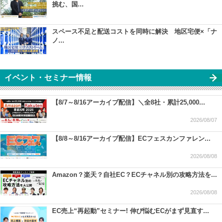
挑む、国...
スペース不足と配送コストを同時に解決 地区宅便×「ナ
ノ...
イベント・セミナー情報
【8/7～8/16アーカイブ配信】＼全8社・累計25,000...
2026/08/07
【8/8～8/16アーカイブ配信】ECフェスカンファレン...
2026/08/08
Amazon？楽天？自社EC？ECチャネル別の攻略方法を...
2026/08/08
EC売上“再起動”セミナー! 伸び悩むECがまず見直す...