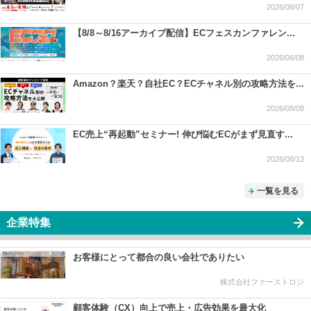
2026/08/07
【8/8～8/16アーカイブ配信】ECフェスカンファレン...
2026/08/08
Amazon？楽天？自社EC？ECチャネル別の攻略方法を...
2026/08/08
EC売上“再起動”セミナー! 伸び悩むECがまず見直す...
2026/08/13
一覧を見る
企業特集
お客様にとって都合の良い会社でありたい
株式会社ファーストロジ
顧客体験（CX）向上で売上・広告効果を最大化