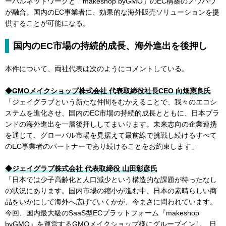
ーバルネットワークと「makeshop byGMO」のEC構築のノウハウ
が融合。国内のEC事業者に、効果的な海外販売ソリューションを提
供することが可能になる。
国内のEC市場の持続的成長、海外進出を後押し
本件について、両社代表は次のようにコメントしている。
◆GMOメイクショップ株式会社 代表取締役社長CEO 向畑憲良氏
「ジェイグラブという新たな仲間をむかえることで、我々のエコシ
ステムを進化させ、国内のEC市場の持続的成長とともに、日本ブラ
ンドの海外進出を一層後押ししてまいります。未来志向の企業連携
を通じて、グローバル市場を見据えて最前線で挑戦し続けるすべて
のEC事業者のパートナーであり続けることをお約束します」
◆ジェイグラブ株式会社 代表取締役 山田彰彦氏
「日本では少子高齢化と人口減少という構造的な課題が待ったなし
の状況にあります。国内市場の縮小が進む中、日本の素晴らしい商
品をいかにして海外へ広げていくかが、今まさに問われています。
今回、国内最大級のSaaS型ECプラットフォーム『makeshop
byGMO』を運営するGMOメイクショップ様にグループインし、日