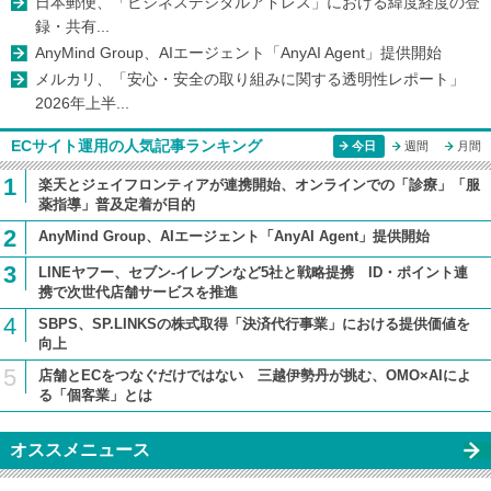
日本郵便、「ビジネスデジタルアドレス」における緯度経度の登
録・共有...
AnyMind Group、AIエージェント「AnyAI Agent」提供開始
メルカリ、「安心・安全の取り組みに関する透明性レポート」
2026年上半...
ECサイト運用の人気記事ランキング
今日
週間
月間
1
楽天とジェイフロンティアが連携開始、オンラインでの「診療」「服
薬指導」普及定着が目的
2
AnyMind Group、AIエージェント「AnyAI Agent」提供開始
3
LINEヤフー、セブン-イレブンなど5社と戦略提携 ID・ポイント連
携で次世代店舗サービスを推進
4
SBPS、SP.LINKSの株式取得「決済代行事業」における提供価値を
向上
5
店舗とECをつなぐだけではない 三越伊勢丹が挑む、OMO×AIによ
る「個客業」とは
オススメニュース