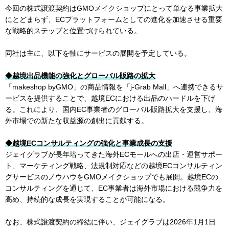
今回の株式譲渡契約はGMOメイクショップにとって単なる事業拡大
にとどまらず、ECプラットフォームとしての進化を加速させる重要
な戦略的ステップと位置づけられている。
同社は主に、以下を軸にサービスの展開を予定している。
◆越境出品機能の強化とグローバル販路の拡大
「makeshop byGMO」の商品情報を「j-Grab Mall」へ連携できるサ
ービスを提供することで、越境ECにおける出品のハードルを下げ
る。これにより、国内EC事業者のグローバル販路拡大を支援し、海
外市場での新たな収益源の創出に貢献する。
◆越境ECコンサルティングの強化と事業成長の支援
ジェイグラブが長年培ってきた海外ECモールへの出店・運営サポー
ト、マーケティング戦略、法規制対応などの越境ECコンサルティン
グサービスのノウハウをGMOメイクショップでも展開。越境ECの
コンサルティングを通じて、EC事業者は海外市場における競争力を
高め、持続的な成長を実現することが可能になる。
なお、株式譲渡契約の締結に伴い、ジェイグラブは2026年1月1日