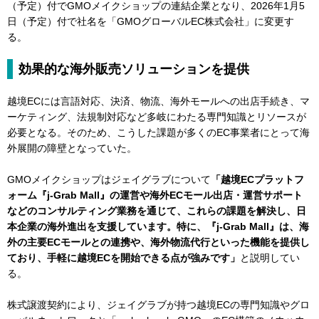
（予定）付でGMOメイクショップの連結企業となり、2026年1月5
日（予定）付で社名を「GMOグローバルEC株式会社」に変更す
る。
効果的な海外販売ソリューションを提供
越境ECには言語対応、決済、物流、海外モールへの出店手続き、マ
ーケティング、法規制対応など多岐にわたる専門知識とリソースが
必要となる。そのため、こうした課題が多くのEC事業者にとって海
外展開の障壁となっていた。
GMOメイクショップはジェイグラブについて
「越境ECプラットフ
ォーム『j-Grab Mall』の運営や海外ECモール出店・運営サポート
などのコンサルティング業務を通じて、これらの課題を解決し、日
本企業の海外進出を支援しています。特に、『j-Grab Mall』は、海
外の主要ECモールとの連携や、海外物流代行といった機能を提供し
ており、手軽に越境ECを開始できる点が強みです」
と説明してい
る。
株式譲渡契約により、ジェイグラブが持つ越境ECの専門知識やグロ