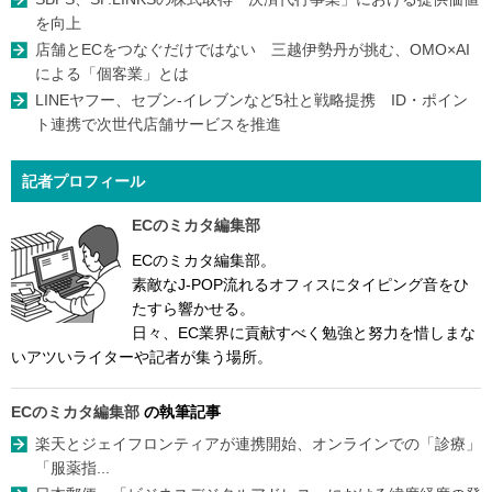
を向上
店舗とECをつなぐだけではない 三越伊勢丹が挑む、OMO×AI
による「個客業」とは
LINEヤフー、セブン-イレブンなど5社と戦略提携 ID・ポイン
ト連携で次世代店舗サービスを推進
記者プロフィール
ECのミカタ編集部
ECのミカタ編集部。
素敵なJ-POP流れるオフィスにタイピング音をひ
たすら響かせる。
日々、EC業界に貢献すべく勉強と努力を惜しまな
いアツいライターや記者が集う場所。
ECのミカタ編集部
の執筆記事
楽天とジェイフロンティアが連携開始、オンラインでの「診療」
「服薬指...