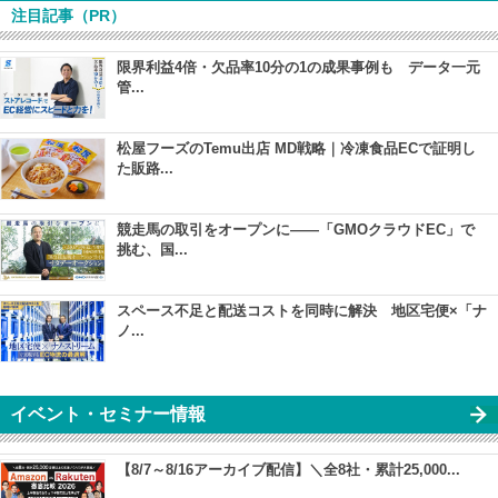
注目記事（PR）
限界利益4倍・欠品率10分の1の成果事例も データ一元
管...
松屋フーズのTemu出店 MD戦略｜冷凍食品ECで証明し
た販路...
競走馬の取引をオープンに――「GMOクラウドEC」で
挑む、国...
スペース不足と配送コストを同時に解決 地区宅便×「ナ
ノ...
イベント・セミナー情報
【8/7～8/16アーカイブ配信】＼全8社・累計25,000...