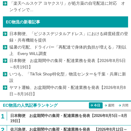
「楽天ヘルスケア ヨヤクスリ」が処方薬の自宅配送に対応 オ
ンラインで...
EC物流の新着記事
日本郵便、「ビジネスデジタルアドレス」における緯度経度の登
録・共有機能を提供
猛暑の宅配、ドライバー「再配達で身体的負担が増える」7割以
上 Every WiLL調査
日本郵便 お盆期間中の集荷・配達業務を発表【2026年8月5日
～8月19日】
いつも、「TikTok Shop特化型」物流センターを千葉・兵庫に新
設
ヤマト運輸、お盆期間中の集荷・配達業務を発表【2026年8月8
日～8月16日】
EC物流の人気記事ランキング
今日
週間
月間
1
日本郵便 お盆期間中の集荷・配達業務を発表【2026年8月5日～8月
19日】
2
佐川急便、お盆期間中の集荷・配達業務を発表 【2026年8月12日～