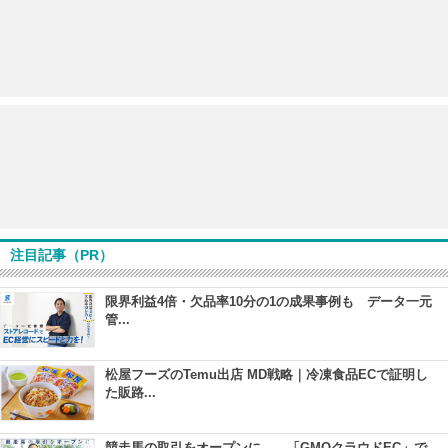
注目記事（PR）
限界利益4倍・欠品率10分の1の成果事例も データ一元
管...
松屋フーズのTemu出店 MD戦略｜冷凍食品ECで証明し
た販路...
競走馬の取引をオープンに――「GMOクラウドEC」で