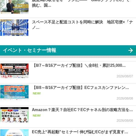
挑む、国...
スペース不足と配送コストを同時に解決 地区宅便×「ナ
ノ...
イベント・セミナー情報
【8/7～8/16アーカイブ配信】＼全8社・累計25,000...
2026/08/07
【8/8～8/16アーカイブ配信】ECフェスカンファレン...
NEW!
2026/08/08
Amazon？楽天？自社EC？ECチャネル別の攻略方法を...
NEW!
2026/08/08
EC売上“再起動”セミナー! 伸び悩むECがまず見直す...