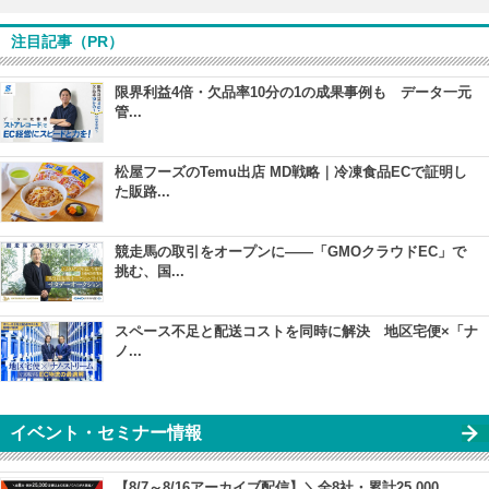
注目記事（PR）
限界利益4倍・欠品率10分の1の成果事例も データ一元
管...
松屋フーズのTemu出店 MD戦略｜冷凍食品ECで証明し
た販路...
競走馬の取引をオープンに――「GMOクラウドEC」で
挑む、国...
スペース不足と配送コストを同時に解決 地区宅便×「ナ
ノ...
イベント・セミナー情報
【8/7～8/16アーカイブ配信】＼全8社・累計25,000...