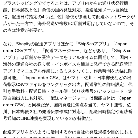
プラスシッピングでできることは、アプリ内からの送り状発行機
能、日本郵政と佐川急便の国内発送対応、発送通知メール自動送
信、配送日時指定の4つだ。佐川急便が参画して配送ネットワークが
広がった一方で、海外発送や複数EC店舗対応はしていないので、そ
の点は注意が必要だ。
なお、Shopifyの配送アプリはほかに「Ship&coアプリ」「Japan
order CSVアプリ」「配送マネージャー」などがあり、「Ship＆co
アプリ」は店舗から受注データをリアルタイムに同期して、国内・
海外の運送会社の送り状・インボイスを簡単に発行できる配送管理
アプリでマニュアル作業によるミスをなくし、作業時間を大幅に削
減可能。「Japan order CSV」はヤマト・佐川・日本郵便などの出
荷指示CSVファイルをワンクリック出力。配送業社の詳細設定、代
引き手数料・配送日時・クール便・送り状番号のアップロード・定
期自動出力にも対応。「配送マネージャー」は機能自体は「Japan
order CSV」と同様だが、国内発送に焦点を当て、ヤマト運輸、佐
川、日本郵便３社の発送伝票作成に対応し、配送日時指定や追跡番
号通知のLINE連携を実現しているのが特徴だ。
配送アプリをどのように活用するかは自社の発送規模や目的にもよ