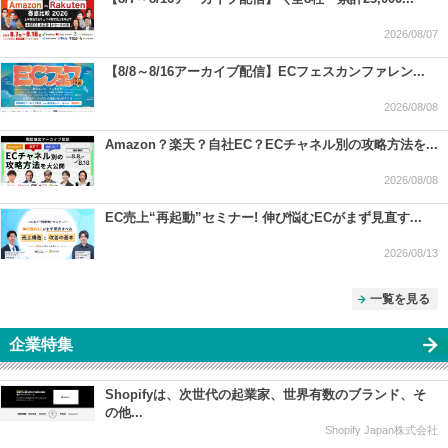
2026/08/07
【8/8～8/16アーカイブ配信】ECフェスカンファレン...
2026/08/08
Amazon？楽天？自社EC？ECチャネル別の攻略方法を...
2026/08/08
EC売上“再起動”セミナー! 伸び悩むECがまず見直す...
2026/08/13
一覧を見る
企業特集
Shopifyは、次世代の起業家、世界有数のブランド、そ
の他...
Shopify Japan株式会社