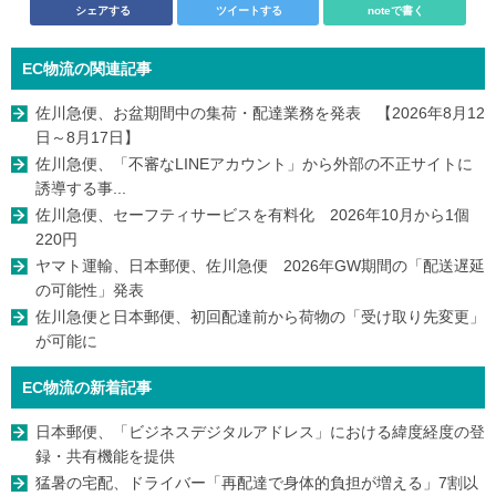
シェアする
ツイートする
noteで書く
EC物流の関連記事
佐川急便、お盆期間中の集荷・配達業務を発表 【2026年8月12
日～8月17日】
佐川急便、「不審なLINEアカウント」から外部の不正サイトに
誘導する事...
佐川急便、セーフティサービスを有料化 2026年10月から1個
220円
ヤマト運輸、日本郵便、佐川急便 2026年GW期間の「配送遅延
の可能性」発表
佐川急便と日本郵便、初回配達前から荷物の「受け取り先変更」
が可能に
EC物流の新着記事
日本郵便、「ビジネスデジタルアドレス」における緯度経度の登
録・共有機能を提供
猛暑の宅配、ドライバー「再配達で身体的負担が増える」7割以