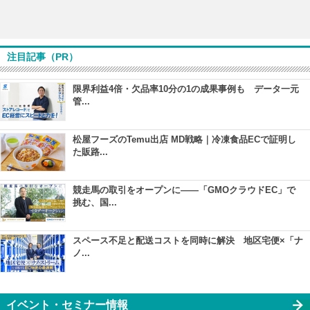
注目記事（PR）
限界利益4倍・欠品率10分の1の成果事例も データ一元
管...
松屋フーズのTemu出店 MD戦略｜冷凍食品ECで証明し
た販路...
競走馬の取引をオープンに――「GMOクラウドEC」で
挑む、国...
スペース不足と配送コストを同時に解決 地区宅便×「ナ
ノ...
イベント・セミナー情報