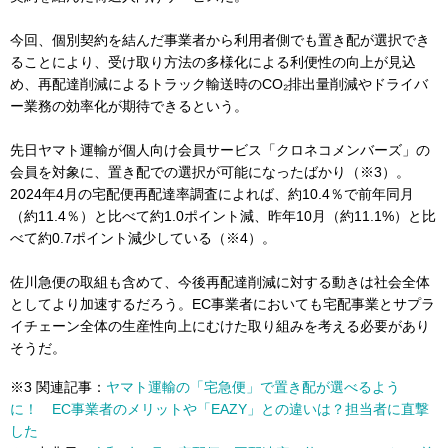
今回、個別契約を結んだ事業者から利用者側でも置き配が選択でき
ることにより、受け取り方法の多様化による利便性の向上が見込
め、再配達削減によるトラック輸送時のCO₂排出量削減やドライバ
ー業務の効率化が期待できるという。
先日ヤマト運輸が個人向け会員サービス「クロネコメンバーズ」の
会員を対象に、置き配での選択が可能になったばかり（※3）。
2024年4月の宅配便再配達率調査によれば、約10.4％で前年同月
（約11.4％）と比べて約1.0ポイント減、昨年10月（約11.1%）と比
べて約0.7ポイント減少している（※4）。
佐川急便の取組も含めて、今後再配達削減に対する動きは社会全体
としてより加速するだろう。EC事業者においても宅配事業とサプラ
イチェーン全体の生産性向上にむけた取り組みを考える必要があり
そうだ。
※3 関連記事：
ヤマト運輸の「宅急便」で置き配が選べるよう
に！ EC事業者のメリットや「EAZY」との違いは？担当者に直撃
した