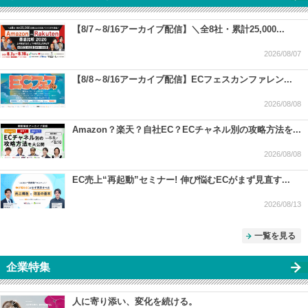
【8/7～8/16アーカイブ配信】＼全8社・累計25,000...
2026/08/07
【8/8～8/16アーカイブ配信】ECフェスカンファレン...
2026/08/08
Amazon？楽天？自社EC？ECチャネル別の攻略方法を...
2026/08/08
EC売上“再起動”セミナー! 伸び悩むECがまず見直す...
2026/08/13
一覧を見る
企業特集
人に寄り添い、変化を続ける。