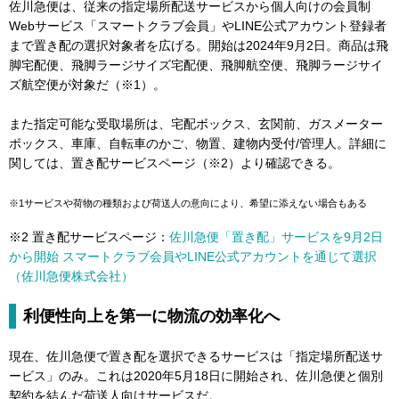
佐川急便は、従来の指定場所配送サービスから個人向けの会員制
Webサービス「スマートクラブ会員」やLINE公式アカウント登録者
まで置き配の選択対象者を広げる。開始は2024年9月2日。商品は飛
脚宅配便、飛脚ラージサイズ宅配便、飛脚航空便、飛脚ラージサイ
ズ航空便が対象だ（※1）。
また指定可能な受取場所は、宅配ボックス、玄関前、ガスメーター
ボックス、車庫、自転車のかご、物置、建物内受付/管理人。詳細に
関しては、置き配サービスページ（※2）より確認できる。
※1サービスや荷物の種類および荷送人の意向により、希望に添えない場合もある
※2 置き配サービスページ：
佐川急便「置き配」サービスを9月2日
から開始 スマートクラブ会員やLINE公式アカウントを通じて選択
（佐川急便株式会社）
利便性向上を第一に物流の効率化へ
現在、佐川急便で置き配を選択できるサービスは「指定場所配送サ
ービス」のみ。これは2020年5月18日に開始され、佐川急便と個別
契約を結んだ荷送人向けサービスだ。