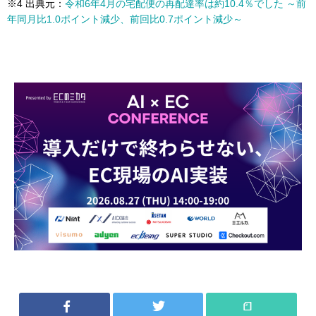
※4 出典元：
令和6年4月の宅配便の再配達率は約10.4％でした ～前
年同月比1.0ポイント減少、前回比0.7ポイント減少～