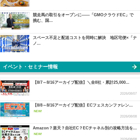
競走馬の取引をオープンに――「GMOクラウドEC」で
挑む、国...
スペース不足と配送コストを同時に解決 地区宅便×「ナ
ノ...
イベント・セミナー情報
【8/7～8/16アーカイブ配信】＼全8社・累計25,000...
2026/08/07
【8/8～8/16アーカイブ配信】ECフェスカンファレン...
NEW!
2026/08/08
Amazon？楽天？自社EC？ECチャネル別の攻略方法を...
NEW!
2026/08/08