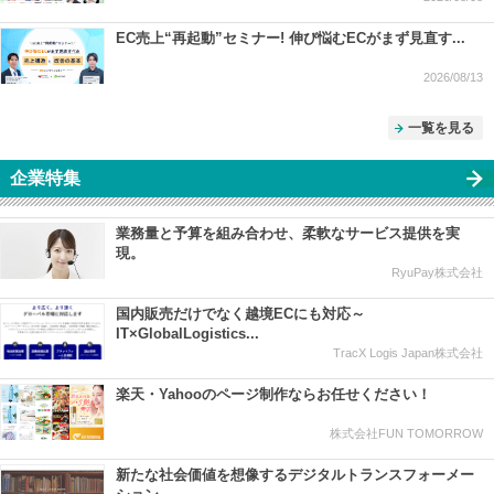
EC売上“再起動”セミナー! 伸び悩むECがまず見直す...
2026/08/13
一覧を見る
企業特集
業務量と予算を組み合わせ、柔軟なサービス提供を実
現。
RyuPay株式会社
国内販売だけでなく越境ECにも対応～
IT×GlobalLogistics...
TracX Logis Japan株式会社
楽天・Yahooのページ制作ならお任せください！
株式会社FUN TOMORROW
新たな社会価値を想像するデジタルトランスフォーメー