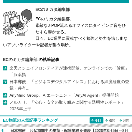
ECのミカタ編集部
ECのミカタ編集部。
素敵なJ-POP流れるオフィスにタイピング音をひ
たすら響かせる。
日々、EC業界に貢献すべく勉強と努力を惜しまな
いアツいライターや記者が集う場所。
ECのミカタ編集部
の執筆記事
楽天とジェイフロンティアが連携開始、オンラインでの「診療」
「服薬指...
日本郵便、「ビジネスデジタルアドレス」における緯度経度の登
録・共有...
AnyMind Group、AIエージェント「AnyAI Agent」提供開始
メルカリ、「安心・安全の取り組みに関する透明性レポート」
2026年上半...
EC物流の人気記事ランキング
今日
週間
月間
1
日本郵便 お盆期間中の集荷・配達業務を発表【2026年8月5日～8月