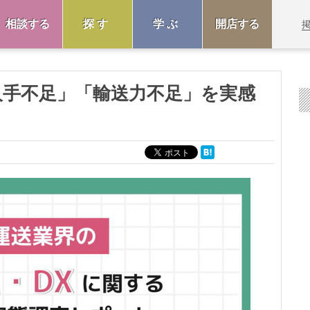
相談する
探す
学ぶ
開店する
人手不足」「輸送力不足」を実感