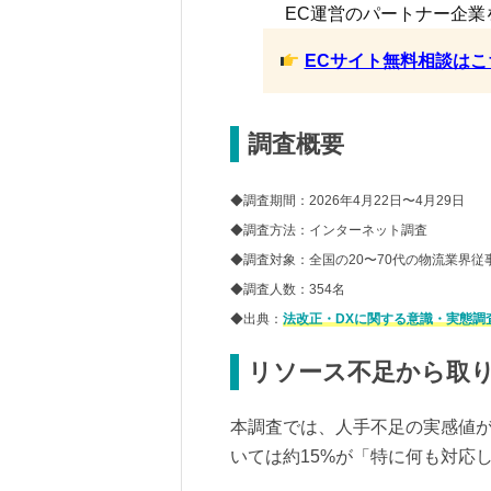
EC運営のパートナー企業
ECサイト無料相談はこ
調査概要
◆調査期間：2026年4月22日〜4月29日
◆調査方法：インターネット調査
◆調査対象：全国の20〜70代の物流業界従
◆調査人数：354名
◆出典：
法改正・DXに関する意識・実態調査レ
リソース不足から取
本調査では、人手不足の実感値
いては約15%が「特に何も対応