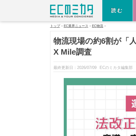
読む
トップ
EC業界ニュース
EC物流
物流現場の約6割が「
X Mile調査
最終更新日：
2026/07/09
ECのミカタ編集部