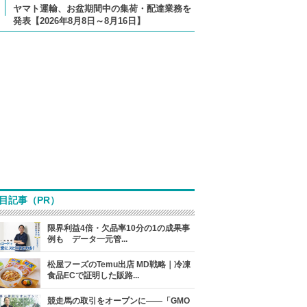
ヤマト運輸、お盆期間中の集荷・配達業務を
発表【2026年8月8日～8月16日】
目記事（PR）
限界利益4倍・欠品率10分の1の成果事
例も データ一元管...
松屋フーズのTemu出店 MD戦略｜冷凍
食品ECで証明した販路...
競走馬の取引をオープンに――「GMO