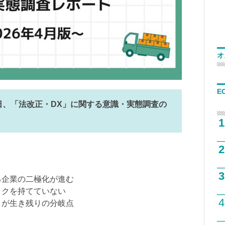
オ
E
7月3日、「法改正・DX」に関する意識・実態調査の
1
2
3
る企業の二極化が進む
ックを持てていない
4
」が生き残りの分岐点