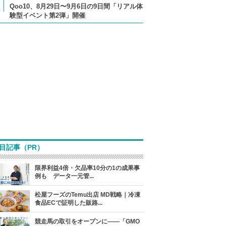
Qoo10、8月29日〜9月6日の9日間「リアル体
験型イベント第2弾」開催
目記事（PR）
限界利益4倍・欠品率10分の1の成果事
例も データ一元管...
松屋フーズのTemu出店 MD戦略｜冷凍
食品ECで証明した販路...
競走馬の取引をオープンに――「GMO