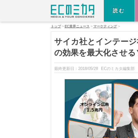
読む
トップ
EC業界ニュース
マーケティング
サイカ社とインテージ
の効果を最大化させる
最終更新日：
2018/05/28
ECのミカタ編集部