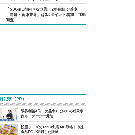
「SDGsに前向きな企業」2年連続で減少、
「運輸・倉庫業界」は3.5ポイント増加 TDB
調査
目記事（PR）
限界利益4倍・欠品率10分の1の成果事
例も データ一元管...
松屋フーズのTemu出店 MD戦略｜冷凍
食品ECで証明した販路...