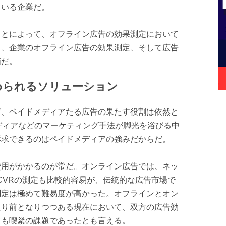
ている企業だ。
ことによって、オフライン広告の効果測定において
し、企業のオフライン広告の効果測定、そして広告
画だ。
められるソリューション
ず、ペイドメディアたる広告の果たす役割は依然と
ディアなどのマーケティング手法が脚光を浴びる中
訴求できるのはペイドメディアの強みだからだ。
費用がかかるのが常だ。オンライン広告では、ネッ
CVRの測定も比較的容易が、伝統的な広告市場で
測定は極めて難易度が高かった。オフラインとオン
たり前となりつつある現在において、双方の広告効
ても喫緊の課題であったとも言える。