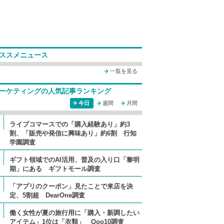
ススメニュース
一覧を見る
ーケティングの人気記事ランキング
今日
週間
月間
ライブコマースでの「購入経験あり」約3
割、「販売や発信に興味あり」約6割 行知
学園調査
ギフト領域でのAI活用、普及の入り口「黎明
期」にある ギフトモール調査
「アプリのクーポン」見たことで来店を決
定、5割超 DearOne調査
働く女性が夏の旅行用に「購入・新調したい
アイテム」1位は「衣類」 Qoo10調査