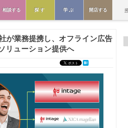
相談する
探す
学ぶ
開店する
社が業務提携し、オフライン広告
ソリューション提供へ