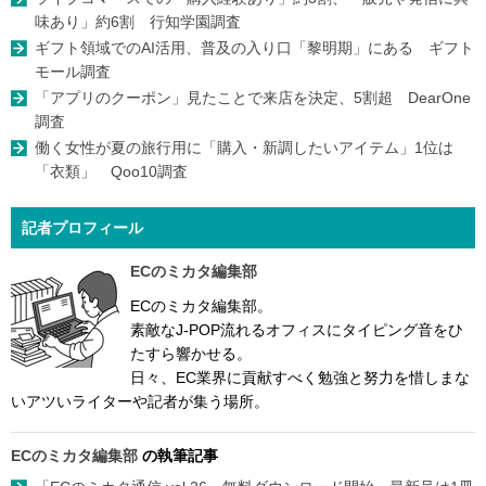
味あり」約6割 行知学園調査
ギフト領域でのAI活用、普及の入り口「黎明期」にある ギフト
モール調査
「アプリのクーポン」見たことで来店を決定、5割超 DearOne
調査
働く女性が夏の旅行用に「購入・新調したいアイテム」1位は
「衣類」 Qoo10調査
記者プロフィール
ECのミカタ編集部
ECのミカタ編集部。
素敵なJ-POP流れるオフィスにタイピング音をひ
たすら響かせる。
日々、EC業界に貢献すべく勉強と努力を惜しまな
いアツいライターや記者が集う場所。
ECのミカタ編集部
の執筆記事