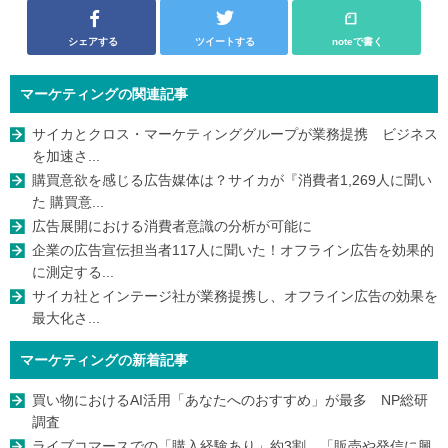
シェアする
ツイートする
noteで書く
マーケティングの関連記事
サイカとクロス・マーケティンググループが業務提携 ビジネス
を加速さ...
購買意欲を感じる広告媒体は？サイカが『消費者1,269人に聞い
た 購買意...
広告展開における消費者意識の分析が可能に
企業の広告宣伝担当者117人に聞いた！オフライン広告を効果的
に測定する...
サイカ社とインテージ社が業務提携し、オフライン広告の効果を
最大化さ...
マーケティングの新着記事
買い物におけるAI活用「あなたへのおすすめ」が最多 NP総研
調査
ライブコマースでの「購入経験あり」約3割、「販売や発信に興