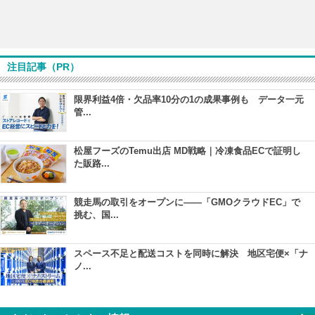
注目記事（PR）
限界利益4倍・欠品率10分の1の成果事例も データ一元
管...
松屋フーズのTemu出店 MD戦略｜冷凍食品ECで証明し
た販路...
競走馬の取引をオープンに――「GMOクラウドEC」で
挑む、国...
スペース不足と配送コストを同時に解決 地区宅便×「ナ
ノ...