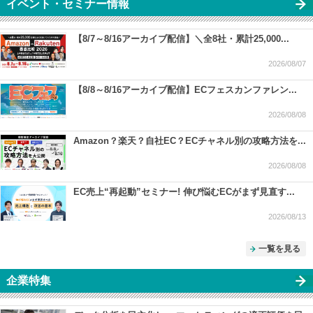
イベント・セミナー情報
【8/7～8/16アーカイブ配信】＼全8社・累計25,000...
2026/08/07
【8/8～8/16アーカイブ配信】ECフェスカンファレン...
2026/08/08
Amazon？楽天？自社EC？ECチャネル別の攻略方法を...
2026/08/08
EC売上“再起動”セミナー! 伸び悩むECがまず見直す...
2026/08/13
一覧を見る
企業特集