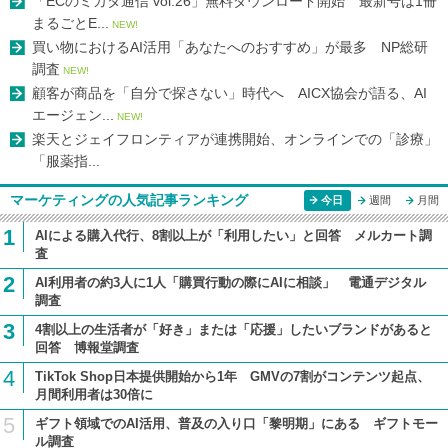
「ECのミカタ通信 vol.26」無料ダウンロード開始 最新号は1冊
まるごとE...
NEW!
買い物におけるAI活用「あなたへのおすすめ」が最多 NP総研
調査
NEW!
顧客が商品を「自分で探さない」時代へ AICX協会が語る、AI
エージェン...
NEW!
楽天とジェイフロンティアが連携開始、オンラインでの「診療」
「服薬指...
マーケティングの人気記事ランキング
今日
週間
月間
1
AIによる購入代行、8割以上が「利用したい」と回答 メルカート調
査
2
AI利用者の約3人に1人「購買行動の際にAIに相談」 電通デジタル
調査
3
4割以上の生活者が「好き」または「応援」したいブランドがあると
回答 博報堂調査
4
TikTok Shop日本提供開始から1年 GMVの7割がコンテンツ起点、
月間利用者は30倍に
5
ギフト領域でのAI活用、普及の入り口「黎明期」にある ギフトモー
ル調査