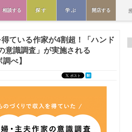
相談する
探す
学ぶ
開店する
を得ている作家が4割超！「ハンド
の意識調査」が実施される
パボ調べ】