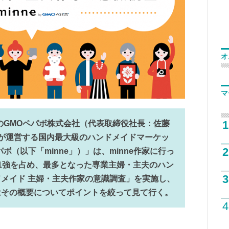
オ
マ
1
のGMOペパボ株式会社（代表取締役社長：佐藤
）が運営する国内最大級のハンドメイドマーケッ
2
Oペパボ（以下「minne」）」は、minne作家に行っ
1強を占め、最多となった専業主婦・主夫のハン
3
メイド 主婦・主夫作家の意識調査」を実施し、
はその概要についてポイントを絞って見て行く。
4