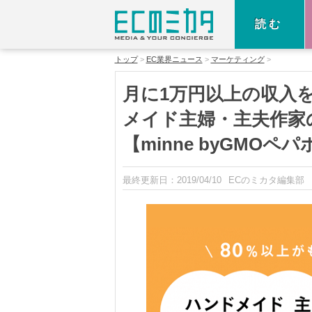
読む
トップ
EC業界ニュース
マーケティング
月に1万円以上の収入
メイド主婦・主夫作家
【minne byGMOペ
最終更新日：
2019/04/10
ECのミカタ編集部