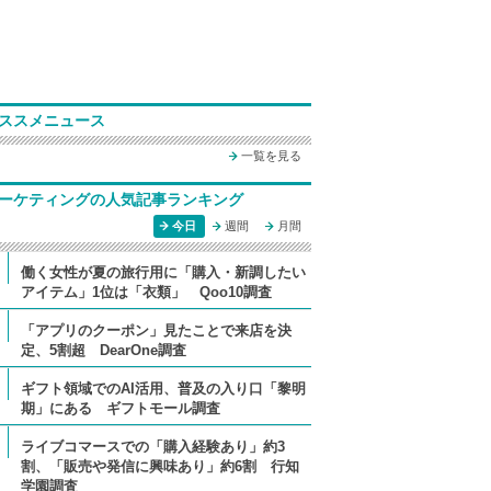
ススメニュース
一覧を見る
ーケティングの人気記事ランキング
今日
週間
月間
働く女性が夏の旅行用に「購入・新調したい
アイテム」1位は「衣類」 Qoo10調査
「アプリのクーポン」見たことで来店を決
定、5割超 DearOne調査
ギフト領域でのAI活用、普及の入り口「黎明
期」にある ギフトモール調査
ライブコマースでの「購入経験あり」約3
割、「販売や発信に興味あり」約6割 行知
学園調査