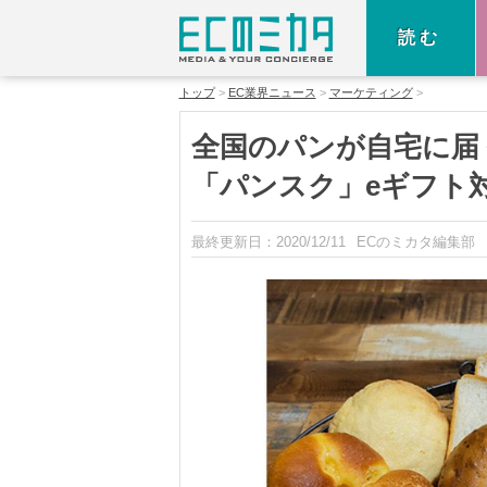
読む
トップ
EC業界ニュース
マーケティング
全国のパンが自宅に届
「パンスク」eギフト
最終更新日：
2020/12/11
ECのミカタ編集部