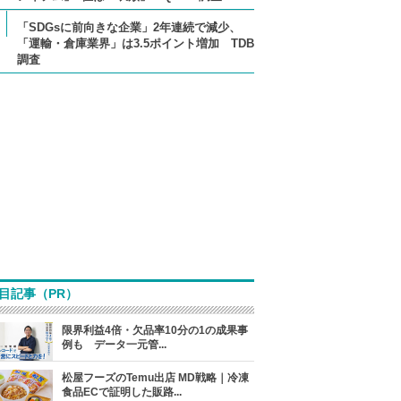
「SDGsに前向きな企業」2年連続で減少、
「運輸・倉庫業界」は3.5ポイント増加 TDB
調査
目記事（PR）
限界利益4倍・欠品率10分の1の成果事
例も データ一元管...
松屋フーズのTemu出店 MD戦略｜冷凍
食品ECで証明した販路...