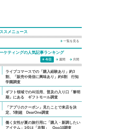
ススメニュース
一覧を見る
ーケティングの人気記事ランキング
今日
週間
月間
ライブコマースでの「購入経験あり」約3
割、「販売や発信に興味あり」約6割 行知
学園調査
ギフト領域でのAI活用、普及の入り口「黎明
期」にある ギフトモール調査
「アプリのクーポン」見たことで来店を決
定、5割超 DearOne調査
働く女性が夏の旅行用に「購入・新調したい
アイテム」1位は「衣類」 Qoo10調査