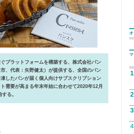
オ
マ
繋ぐプラットフォームを構築する、株式会社パン
生市、代表：矢野健太）が提供する、全国のパン
1
冷凍したパンが届く個人向けサブスクリプション
ト需要が高まる年末年始に合わせて2020年12月
2
始する。
3
4
る