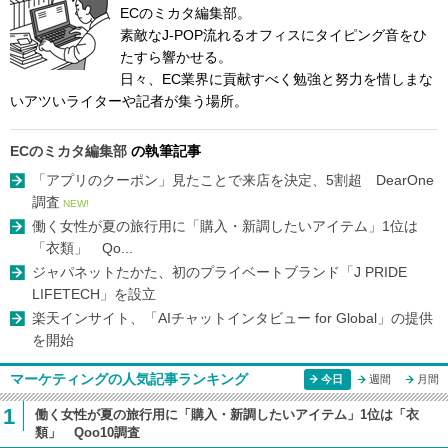
ECのミカタ編集部。
素敵なJ-POP流れるオフィスにタイピング音をひ
たすら響かせる。
日々、EC業界に貢献すべく勉強と努力を惜しまな
いアツいライターや記者が集う場所。
ECのミカタ編集部
の執筆記事
「アプリのクーポン」見たことで来店を決定、5割超 DearOne
調査
NEW!
働く女性が夏の旅行用に「購入・新調したいアイテム」1位は
「衣類」 Qo...
ジャパネットたかた、初のプライベートブランド「J PRIDE
LIFETECH」を設立
楽天インサイト、「AIチャットインタビュー for Global」の提供
を開始
マーケティングの人気記事ランキング
今日
週間
月間
1
働く女性が夏の旅行用に「購入・新調したいアイテム」1位は「衣
類」 Qoo10調査