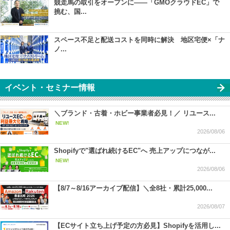
競走馬の取引をオープンに――「GMOクラウドEC」で
挑む、国...
スペース不足と配送コストを同時に解決 地区宅便×「ナ
ノ...
イベント・セミナー情報
＼ブランド・古着・ホビー事業者必見！／ リユース...
NEW!
2026/08/06
Shopifyで"選ばれ続けるEC"へ 売上アップにつなが...
NEW!
2026/08/06
【8/7～8/16アーカイブ配信】＼全8社・累計25,000...
2026/08/07
【ECサイト立ち上げ予定の方必見】Shopifyを活用し...