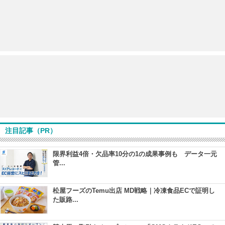
注目記事（PR）
限界利益4倍・欠品率10分の1の成果事例も データ一元
管...
松屋フーズのTemu出店 MD戦略｜冷凍食品ECで証明し
た販路...