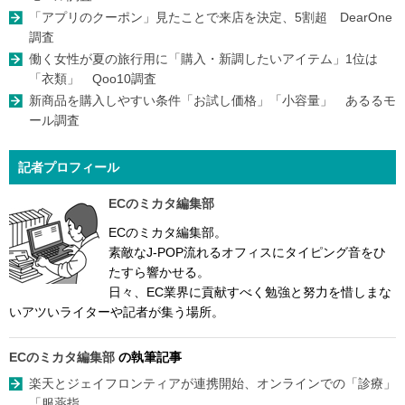
「アプリのクーポン」見たことで来店を決定、5割超 DearOne
調査
働く女性が夏の旅行用に「購入・新調したいアイテム」1位は
「衣類」 Qoo10調査
新商品を購入しやすい条件「お試し価格」「小容量」 あるるモ
ール調査
記者プロフィール
ECのミカタ編集部
ECのミカタ編集部。
素敵なJ-POP流れるオフィスにタイピング音をひ
たすら響かせる。
日々、EC業界に貢献すべく勉強と努力を惜しまな
いアツいライターや記者が集う場所。
ECのミカタ編集部
の執筆記事
楽天とジェイフロンティアが連携開始、オンラインでの「診療」
「服薬指...