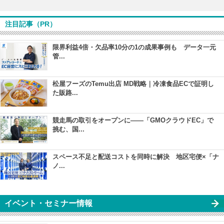
注目記事（PR）
限界利益4倍・欠品率10分の1の成果事例も データ一元
管...
松屋フーズのTemu出店 MD戦略｜冷凍食品ECで証明し
た販路...
競走馬の取引をオープンに――「GMOクラウドEC」で
挑む、国...
スペース不足と配送コストを同時に解決 地区宅便×「ナ
ノ...
イベント・セミナー情報