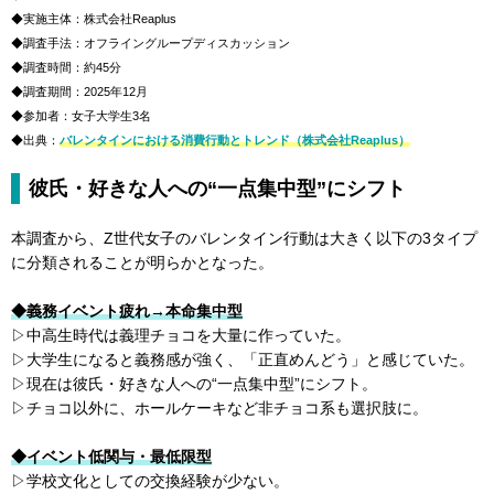
◆実施主体：株式会社Reaplus
◆調査手法：オフライングループディスカッション
◆調査時間：約45分
◆調査期間：2025年12月
◆参加者：女子大学生3名
◆出典：
バレンタインにおける消費行動とトレンド（株式会社Reaplus）
彼氏・好きな人への“一点集中型”にシフト
本調査から、Z世代女子のバレンタイン行動は大きく以下の3タイプ
に分類されることが明らかとなった。
◆義務イベント疲れ→本命集中型
▷中高生時代は義理チョコを大量に作っていた。
▷大学生になると義務感が強く、「正直めんどう」と感じていた。
▷現在は彼氏・好きな人への“一点集中型”にシフト。
▷チョコ以外に、ホールケーキなど非チョコ系も選択肢に。
◆イベント低関与・最低限型
▷学校文化としての交換経験が少ない。