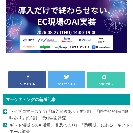
シェアする
ツイートする
noteで書く
マーケティングの新着記事
ライブコマースでの「購入経験あり」約3割、「販売や発信に興
味あり」約6割 行知学園調査
ギフト領域でのAI活用、普及の入り口「黎明期」にある ギフト
モール調査