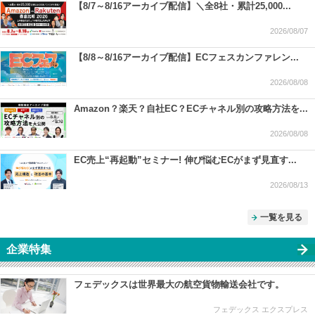
【8/7～8/16アーカイブ配信】＼全8社・累計25,000...
2026/08/07
【8/8～8/16アーカイブ配信】ECフェスカンファレン...
2026/08/08
Amazon？楽天？自社EC？ECチャネル別の攻略方法を...
2026/08/08
EC売上“再起動”セミナー! 伸び悩むECがまず見直す...
2026/08/13
一覧を見る
企業特集
フェデックスは世界最大の航空貨物輸送会社です。
フェデックス エクスプレス