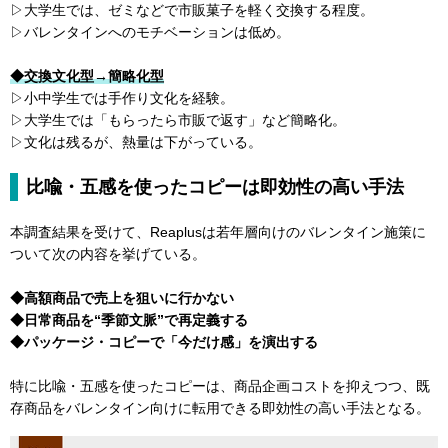
▷大学生では、ゼミなどで市販菓子を軽く交換する程度。
▷バレンタインへのモチベーションは低め。
◆交換文化型→簡略化型
▷小中学生では手作り文化を経験。
▷大学生では「もらったら市販で返す」など簡略化。
▷文化は残るが、熱量は下がっている。
比喩・五感を使ったコピーは即効性の高い手法
本調査結果を受けて、Reaplusは若年層向けのバレンタイン施策に
ついて次の内容を挙げている。
◆高額商品で売上を狙いに行かない
◆日常商品を“季節文脈”で再定義する
◆パッケージ・コピーで「今だけ感」を演出する
特に比喩・五感を使ったコピーは、商品企画コストを抑えつつ、既
存商品をバレンタイン向けに転用できる即効性の高い手法となる。