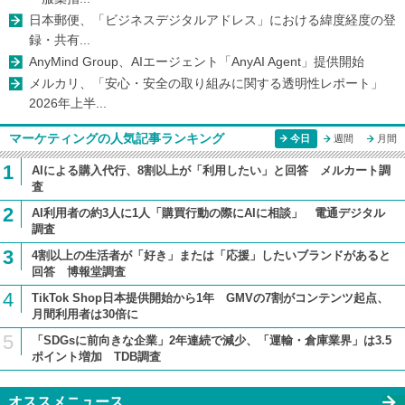
日本郵便、「ビジネスデジタルアドレス」における緯度経度の登
録・共有...
AnyMind Group、AIエージェント「AnyAI Agent」提供開始
メルカリ、「安心・安全の取り組みに関する透明性レポート」
2026年上半...
マーケティングの人気記事ランキング
今日
週間
月間
1
AIによる購入代行、8割以上が「利用したい」と回答 メルカート調
査
2
AI利用者の約3人に1人「購買行動の際にAIに相談」 電通デジタル
調査
3
4割以上の生活者が「好き」または「応援」したいブランドがあると
回答 博報堂調査
4
TikTok Shop日本提供開始から1年 GMVの7割がコンテンツ起点、
月間利用者は30倍に
5
「SDGsに前向きな企業」2年連続で減少、「運輸・倉庫業界」は3.5
ポイント増加 TDB調査
オススメニュース