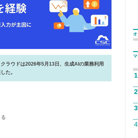
オ
マ
ラウドは2026年5月13日、生成AIの業務利用
表した。
1
2
3
まる
4