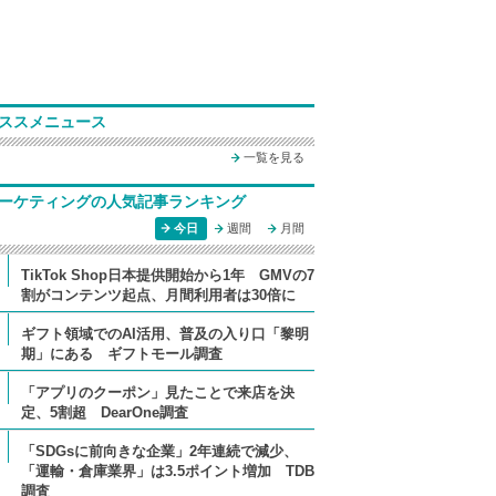
ススメニュース
一覧を見る
ーケティングの人気記事ランキング
今日
週間
月間
TikTok Shop日本提供開始から1年 GMVの7
割がコンテンツ起点、月間利用者は30倍に
ギフト領域でのAI活用、普及の入り口「黎明
期」にある ギフトモール調査
「アプリのクーポン」見たことで来店を決
定、5割超 DearOne調査
「SDGsに前向きな企業」2年連続で減少、
「運輸・倉庫業界」は3.5ポイント増加 TDB
調査