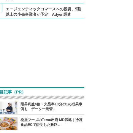
エージェンティックコマースへの投資、9割
以上の小売事業者が予定 Adyen調査
目記事（PR）
限界利益4倍・欠品率10分の1の成果事
例も データ一元管...
松屋フーズのTemu出店 MD戦略｜冷凍
食品ECで証明した販路...