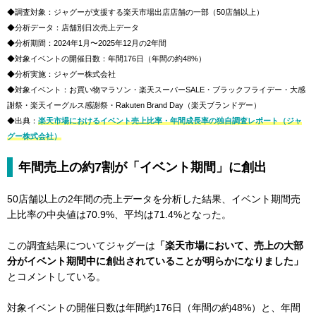
◆調査対象：ジャグーが支援する楽天市場出店店舗の一部（50店舗以上）
◆分析データ：店舗別日次売上データ
◆分析期間：2024年1月〜2025年12月の2年間
◆対象イベントの開催日数：年間176日（年間の約48%）
◆分析実施：ジャグー株式会社
◆対象イベント：お買い物マラソン・楽天スーパーSALE・ブラックフライデー・大感
謝祭・楽天イーグルス感謝祭・Rakuten Brand Day（楽天ブランドデー）
◆出典：
楽天市場におけるイベント売上比率・年間成長率の独自調査レポート（ジャ
グー株式会社）
年間売上の約7割が「イベント期間」に創出
50店舗以上の2年間の売上データを分析した結果、イベント期間売
上比率の中央値は70.9%、平均は71.4%となった。
この調査結果についてジャグーは
「楽天市場において、売上の大部
分がイベント期間中に創出されていることが明らかになりました」
とコメントしている。
対象イベントの開催日数は年間約176日（年間の約48%）と、年間