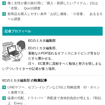
働く女性が夏の旅行用に「購入・新調したいアイテム」1位は
「衣類」 Qoo10調査
新商品を購入しやすい条件「お試し価格」「小容量」 あるるモ
ール調査
記者プロフィール
ECのミカタ編集部
ECのミカタ編集部。
素敵なJ-POP流れるオフィスにタイピング音をひ
たすら響かせる。
日々、EC業界に貢献すべく勉強と努力を惜しまな
いアツいライターや記者が集う場所。
ECのミカタ編集部
の執筆記事
LINEヤフー、セブン-イレブンなど5社と戦略提携 ID・ポイン
ト連携で次...
猛暑の宅配、ドライバー「再配達で身体的負担が増える」7割以
上 Every ...