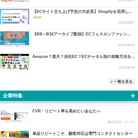
【ECサイト立ち上げ予定の方必見】Shopifyを活用し...
NEW!
2026/08/07
【8/8～8/16アーカイブ配信】ECフェスカンファレン...
2026/08/08
Amazon？楽天？自社EC？ECチャネル別の攻略方法を...
2026/08/08
一覧を見る
企業特集
CVR・リピート率を高めたいあなたへ
株式会社シナブル
単品リピートこそ、顧客対応は専門コンタクトセンター