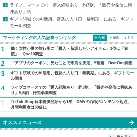
ライブコマースでの「購入経験あり」約3割、「販売や発信に興
味あり」約...
ギフト領域でのAI活用、普及の入り口「黎明期」にある ギフト
モール調査
マーケティングの人気記事ランキング
今日
週間
月間
1
働く女性が夏の旅行用に「購入・新調したいアイテム」1位は「衣
類」 Qoo10調査
2
「アプリのクーポン」見たことで来店を決定、5割超 DearOne調査
3
ギフト領域でのAI活用、普及の入り口「黎明期」にある ギフトモー
ル調査
4
ライブコマースでの「購入経験あり」約3割、「販売や発信に興味あ
り」約6割 行知学園調査
5
TikTok Shop日本提供開始から1年 GMVの7割がコンテンツ起点、
月間利用者は30倍に
オススメニュース