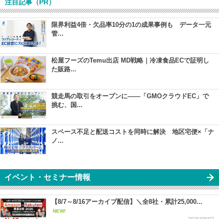
注目記事（PR）
限界利益4倍・欠品率10分の1の成果事例も データ一元
管...
松屋フーズのTemu出店 MD戦略｜冷凍食品ECで証明し
た販路...
競走馬の取引をオープンに――「GMOクラウドEC」で
挑む、国...
スペース不足と配送コストを同時に解決 地区宅便×「ナ
ノ...
イベント・セミナー情報
【8/7～8/16アーカイブ配信】＼全8社・累計25,000...
NEW!
2026/08/07