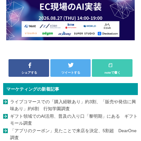
シェアする
ツイートする
noteで書く
マーケティングの新着記事
ライブコマースでの「購入経験あり」約3割、「販売や発信に興
味あり」約6割 行知学園調査
ギフト領域でのAI活用、普及の入り口「黎明期」にある ギフト
モール調査
「アプリのクーポン」見たことで来店を決定、5割超 DearOne
調査