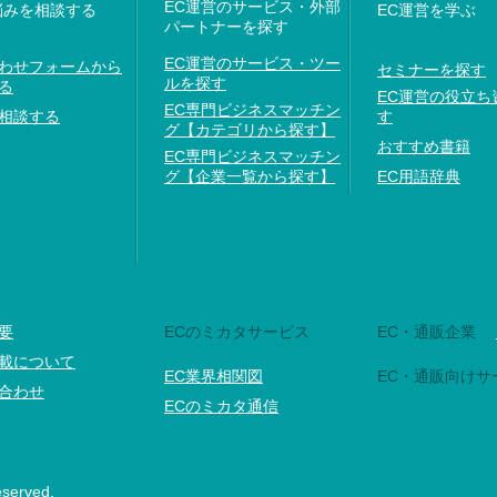
EC運営のサービス・外部
悩みを相談する
EC運営を学ぶ
パートナーを探す
EC運営のサービス・ツー
わせフォームから
セミナーを探す
ルを探す
る
EC運営の役立ち
EC専門ビジネスマッチン
相談する
す
グ【カテゴリから探す】
おすすめ書籍
EC専門ビジネスマッチン
グ【企業一覧から探す】
EC用語辞典
要
ECのミカタサービス
EC・通販企業
載について
EC業界相関図
EC・通販向けサ
合わせ
ECのミカタ通信
eserved.