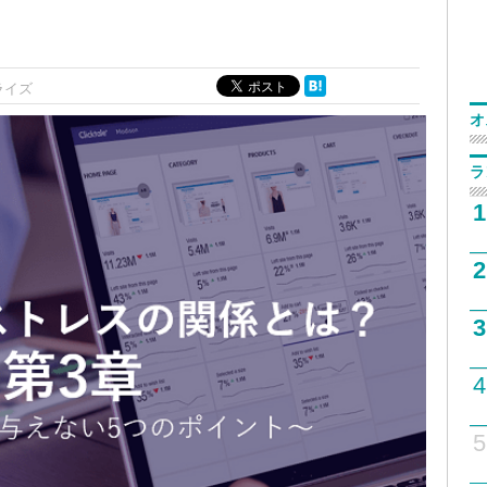
ライズ
オ
ラ
1
2
3
4
5