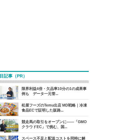
目記事（PR）
限界利益4倍・欠品率10分の1の成果事
例も データ一元管...
松屋フーズのTemu出店 MD戦略｜冷凍
食品ECで証明した販路...
競走馬の取引をオープンに――「GMO
クラウドEC」で挑む、国...
スペース不足と配送コストを同時に解