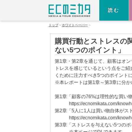
読む
トップ
ホワイトペーパー
購買行動とストレスの関
ない5つのポイント」
第1章・第2章を通じて、顧客はオ
トレスを感じているという点をご紹
くために注力すべき5つのポイント
※本レポートは第1章～第3章に分か
第1章「顧客の76%は理性的な買い
https://ecnomikata.com/know
第2章「5人に1人は買い物自体がス
https://ecnomikata.com/know
第3章「ストレスを与えない5
※本ページでDLできます。