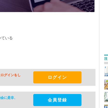
ト
いている
注
はログインをし
ログイン
機会に是非、
会員登録