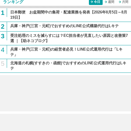
ランキング
今日
週間
月間
1
日本郵便 お盆期間中の集荷・配達業務を発表【2026年8月5日～8月
19日】
2
兵庫・神戸(三宮・元町)でおすすめのLINE公式構築代行はLキテ
3
受注処理のミスを減らすには？EC担当者が見直したい原因と改善策7
選 ｜【助ネコブログ】
4
兵庫・神戸(三宮・元町)の経営者必見！LINE公式運用代行は「Lキ
テ」
5
北海道の札幌(すすきの・函館)でおすすめのLINE公式運用代行はLキ
テ