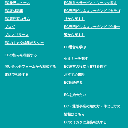
EC業界ニュース
EC運営のサービス・ツールを探す
EC取材記事
EC専門ビジネスマッチング【カテゴ
EC専門家コラム
リから探す】
ブログ
EC専門ビジネスマッチング【企業一
プレスリリース
覧から探す】
ECのミカタ編集ポリシー
EC運営を学ぶ
ECの悩みを相談する
セミナーを探す
問い合わせフォームから相談する
EC運営の役立ち資料を探す
電話で相談する
おすすめ書籍
EC用語辞典
ECを始めたい
EC・通販事業の始め方・伸ばし方の
情報はこちら
ECのミカタに直接相談する