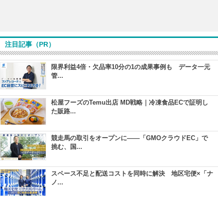
注目記事（PR）
限界利益4倍・欠品率10分の1の成果事例も データ一元
管...
松屋フーズのTemu出店 MD戦略｜冷凍食品ECで証明し
た販路...
競走馬の取引をオープンに――「GMOクラウドEC」で
挑む、国...
スペース不足と配送コストを同時に解決 地区宅便×「ナ
ノ...