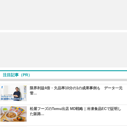
注目記事（PR）
限界利益4倍・欠品率10分の1の成果事例も データ一元
管...
松屋フーズのTemu出店 MD戦略｜冷凍食品ECで証明し
た販路...