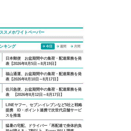
ススメホワイトペーパー
ンキング
今日
週間
月間
日本郵便 お盆期間中の集荷・配達業務を発
表【2026年8月5日～8月19日】
福山通運、お盆期間中の集荷・配達業務を発
表【2026年8月10日～8月17日】
佐川急便、お盆期間中の集荷・配達業務を発
表 【2026年8月12日～8月17日】
LINEヤフー、セブン-イレブンなど5社と戦略
提携 ID・ポイント連携で次世代店舗サービ
スを推進
猛暑の宅配、ドライバー「再配達で身体的負
担が増える」7割以上 Every WiLL調査