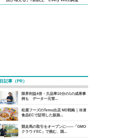
目記事（PR）
限界利益4倍・欠品率10分の1の成果事
例も データ一元管...
松屋フーズのTemu出店 MD戦略｜冷凍
食品ECで証明した販路...
競走馬の取引をオープンに――「GMO
クラウドEC」で挑む、国...