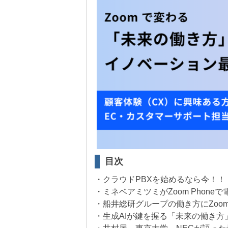
目次
・クラウドPBXを始めるなら今！！
・ミネベアミツミがZoom Phone
・船井総研グループの働き方にZoo
・生成AIが鍵を握る「未来の働き方