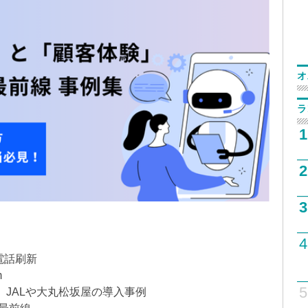
オ
ラ
1
2
3
4
で電話刷新
m
5
」JALや大丸松坂屋の導入事例