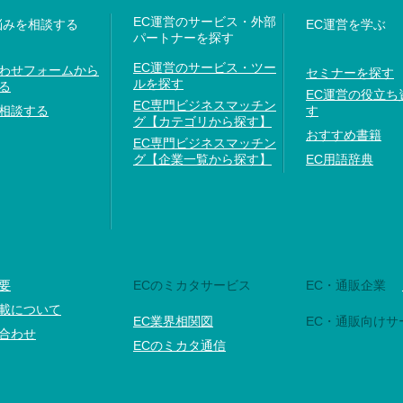
EC運営のサービス・外部
悩みを相談する
EC運営を学ぶ
パートナーを探す
EC運営のサービス・ツー
わせフォームから
セミナーを探す
ルを探す
る
EC運営の役立ち
EC専門ビジネスマッチン
相談する
す
グ【カテゴリから探す】
おすすめ書籍
EC専門ビジネスマッチン
グ【企業一覧から探す】
EC用語辞典
要
ECのミカタサービス
EC・通販企業
載について
EC業界相関図
EC・通販向けサ
合わせ
ECのミカタ通信