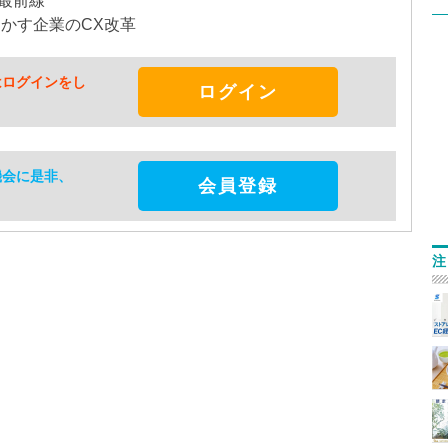
最前線
明かす企業のCX改革
はログインをし
ログイン
機会に是非、
会員登録
注