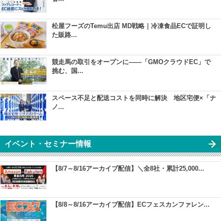
松屋フーズのTemu出店 MD戦略｜冷凍食品ECで証明し
た販路...
競走馬の取引をオープンに――「GMOクラウドEC」で
挑む、国...
スペース不足と配送コストを同時に解決 地区宅便×「ナ
ノ...
イベント・セミナー情報
【8/7～8/16アーカイブ配信】＼全8社・累計25,000...
【8/8～8/16アーカイブ配信】ECフェスカンファレン...