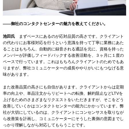
――御社のコンタクトセンターの魅力を教えてください。
池田氏
まずベースにあるのが応対品質の高さです。クライアント
の代わりにお客様対応を行うという意識を持って丁寧に業務にあた
ることはもちろん、自動的に録音される通話を元に、資格を持った
メンバーが評価しフィードバックする改善活動を、３ヶ月に１度の
ペースで行っています。これはもちろんクライアントのためでもあ
りますが、弊社コミュニケーターの成長ややりがいにもつなげる意
味があります。
また改善品質の高さにも自信があります。クライアントからは定期
率の向上や、単品注文からリピートへの転換、解約阻止などLTVを
上げるためのさまざまなリクエストをいただきますが、そこをどう
改善していくかはコンタクトセンターの能力にかかっています。弊
社が大切にしているのは、クライアントにコンセンサスを取りなが
ら改善策を計画し、コミュニケーターにそうした裏側の意図までし
っかり理解しながら対応してもらうことです。