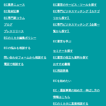
EC業界ニュース
EC運営のサービス・ツールを探す
EC取材記事
EC専門ビジネスマッチング【カテゴ
EC専門家コラム
リから探す】
ブログ
EC専門ビジネスマッチング【企業一
プレスリリース
覧から探す】
ECのミカタ編集ポリシー
EC運営を学ぶ
ECの悩みを相談する
セミナーを探す
問い合わせフォームから相談する
EC運営の役立ち資料を探す
電話で相談する
おすすめ書籍
EC用語辞典
ECを始めたい
EC・通販事業の始め方・伸ばし方の
情報はこちら
ECのミカタに直接相談する