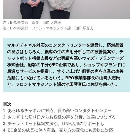
左：BPO事業部 部長 山﨑 大志氏
右：BPO事業部 フロントマネジメント課 池田 琴音氏
マルチチャネル対応のコンタクトセンターを運営し、応対品質
の良さはもちろん、顧客の生の声を分析しての改善提案や、チ
ャットボット構築支援などの実績も高いウィズ・プランナーズ
株式会社。顧客の半分がEC企業であり、ショップやブランドに
最適なサービスを提案し、すくい上げた顧客の声を企業の改善
活動にもつなげているという。BPO事業部部長の山﨑大志氏
と、フロントマネジメント課の池田琴音氏にお話を伺った。
目次
1. あらゆるチャネルに対応、質の高いコンタクトセンター
2. さまざまな切り口からお客様の声を分析、改善につなげる
3. チャットボット構築支援や、LINE活用のサポートも
4. EC企業の成長に伴う商品、売り方の変化にも柔軟に対応