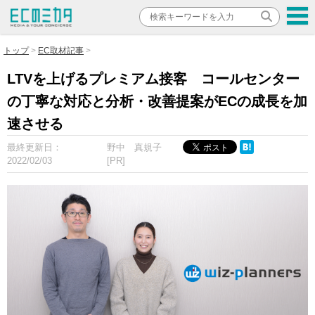
トップ
EC取材記事
LTVを上げるプレミアム接客 コールセンター
の丁寧な対応と分析・改善提案がECの成長を加
速させる
最終更新日：
野中 真規子
2022/02/03
[PR]