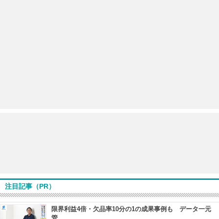
注目記事（PR）
限界利益4倍・欠品率10分の1の成果事例も データ一元
管...