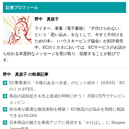
記者プロフィール
野中 真規子
ライター。著書（電子書籍）『片付けられない、
という「思い込み」をなくして、今すぐ片付ける
ための本』（ハウスキーピング協会）が好評発売
中。ECのミカタにおいては、ECサービスのお話か
ら伝わる本質的なメッセージを受け取り、拡散することが歓びで
す。
野中 真規子 の執筆記事
EC事業者の「今後のあるべき姿」のヒント続出！ 10月5日「EC
のミカタFES...
商品の認知拡大＆売上達成が同時に叶う！ 月額1万円でテレビシ
ョッピン...
担当者が最適な物流体制を構築！ EC物流のお悩みを気軽に相談
できるLIVLOGI
日本商品の魅力を東南アジアに発信する「かけはし」に Shopee
Japan代表...