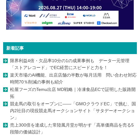
新着記事
限界利益4倍・欠品率10分の1の成果事例も データ一元管理
「ストアレコード」でEC経営にスピードと力を！
楽天市場のAI機能、出店店舗の半数が毎月活用 問い合わせ対応
時間70％削減の事例も紹介
松屋フーズのTemu出店 MD戦略｜冷凍食品ECで証明した販路開
拓
競走馬の取引をオープンに――「GMOクラウドEC」で挑む、国
内2社目の現役競走馬オークションサイト「サタデーオークショ
ン」
売上300倍を達成した常陸風月堂が明かす「高単価商品を売る5
段階の価値設計」