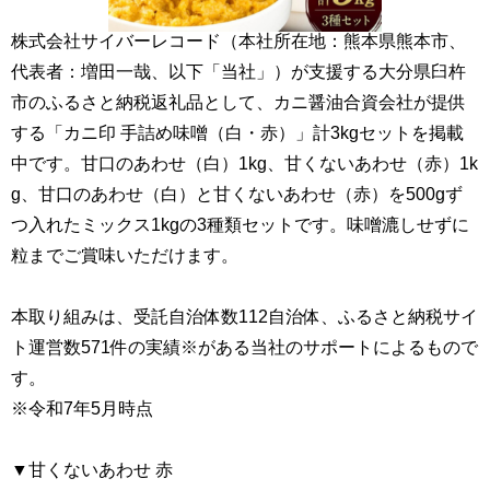
株式会社サイバーレコード（本社所在地：熊本県熊本市、
代表者：増田一哉、以下「当社」）が支援する大分県臼杵
市のふるさと納税返礼品として、カニ醤油合資会社が提供
する「カニ印 手詰め味噌（白・赤）」計3kgセットを掲載
中です。甘口のあわせ（白）1kg、甘くないあわせ（赤）1k
g、甘口のあわせ（白）と甘くないあわせ（赤）を500gず
つ入れたミックス1kgの3種類セットです。味噌漉しせずに
粒までご賞味いただけます。
本取り組みは、受託自治体数112自治体、ふるさと納税サイ
ト運営数571件の実績※がある当社のサポートによるもので
す。
※令和7年5月時点
▼甘くないあわせ 赤