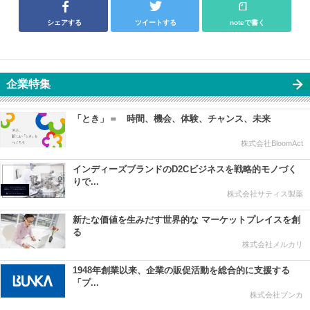
シェアする
ツイートする
noteで書く
企業特集
「とき」＝ 時間、機会、体験、チャンス、未来
株式会社BloomAct
インディーズブランドのD2Cビジネスを戦略的モノづく
りで...
株式会社サティス製薬
新たな価値を生みだす世界的な マーケットプレイスを創
る
株式会社メルカリ
1948年創業以来、企業の販促活動を総合的に支援する
「プ...
株式会社ブンカ