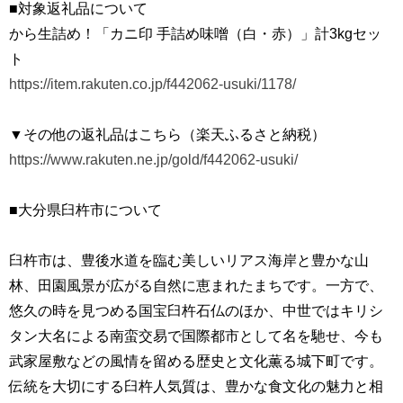
■対象返礼品について
から生詰め！「カニ印 手詰め味噌（白・赤）」計3kgセッ
ト
https://item.rakuten.co.jp/f442062-usuki/1178/
▼その他の返礼品はこちら（楽天ふるさと納税）
https://www.rakuten.ne.jp/gold/f442062-usuki/
■大分県臼杵市について
臼杵市は、豊後水道を臨む美しいリアス海岸と豊かな山
林、田園風景が広がる自然に恵まれたまちです。一方で、
悠久の時を見つめる国宝臼杵石仏のほか、中世ではキリシ
タン大名による南蛮交易で国際都市として名を馳せ、今も
武家屋敷などの風情を留める歴史と文化薫る城下町です。
伝統を大切にする臼杵人気質は、豊かな食文化の魅力と相