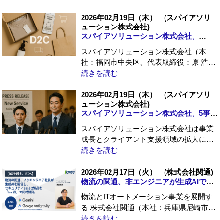
従来の広告運用支援業務を統合・再定義
し、「アドマーケティング事業部」とし
2026年02月19日（木） (スパイアソリ
ューション株式会社)
て正式に始動いたしました。 Google・
スパイアソリューション株式会社、
Meta・TikTokなど主要媒体に対応する広
「D2Cグロース事業部」を新設
告運用に加え、生成AIツール（ChatGPT
スパイアソリューション株式会社（本
／Gemini／Midjourney／Canva等）を組
社：福岡市中央区、代表取締役：原 浩之
み合わせた戦略立案と制作、さらには
助）は、5部門体制への組織再編に伴い、
続きを読む
LTV設計や営業導線最適化までを一貫し
従来の「単品リピート通販コンサル事
て支援する“AI活用型アドマーケティング
業」を統合・再定義し、「D2Cグロース
2026年02月19日（木） (スパイアソリ
体制”を確立。 CPA改善だけに留まら
ューション株式会社)
事業部」として正式に始動いたしまし
スパイアソリューション株式会社、5事業
ず、新規獲得→継続→収益最大化までを
た。 これまで当社は、主に健康食品・化
部体制へ再編｜公式コンテンツとSNSも
視野に入れた設計思想で、D2C・BtoB双
粧品など単品リピート通販を対象に、
スパイアソリューション株式会社は事業
同時リニューアル
方の課題解決に対応します。 【従来の広
LTV最大化を主眼としたコンサルティン
成長とクライアント支援領域の拡大に伴
告代行を超える、AI駆動型マーケティン
グを展開してきましたが、昨今では「資
い以下の5つの専門事業部体制へと再編い
続きを読む
グ支援】 「広告費をかけても成果が出な
料請求型リード商材」「BtoB向け定期サ
たしました。 D2Cグロース事業部：
い」「運用はしているが売上が伸びな
ービス」「サブスク型プロダクト」な
EC・通販領域での商品開発からCRMま
2026年02月17日（火） (株式会社関通)
い」 こうした課題に対し、アドマーケテ
ど、多様なビジネスモデルからのご相談
物流の関通、非エンジニアが生成AIでセ
でを一貫して支援 アドマーケティング事
ィング事業部では以下の機能を提供しま
キュリティSaaSを1ヶ月で開発
が急増しています。 この市場ニーズの変
業部：Google、Meta、TikTok等を活用し
物流とITオートメーション事業を展開す
す： ChatGPT／Geminiでの市場リサーチ
化に対応するため、支援対象を「単品通
た広告戦略の立案と運用 ソーシャルセリ
る 株式会社関通（本社：兵庫県尼崎市、
＆競合分析 Midjourney／Canvaを用いた
販」に限定せず、“再購入・継続・関係構
ング事業部：SNSを活用したBtoBリード
代表取締役社長:達城久裕、以下「関
続きを読む