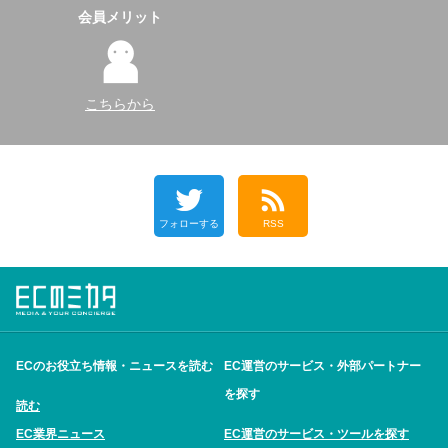
たは戦略的取引（移転を含む）の予想利
会員メリット
益が期待通りに実現する可能性、特定の
国または地域の政治・経済的状況の変化
（関税の変更や新しい関税など）を含む
国際的な成長と拡大に関する不確実性、
こちらから
競争やクライアントのインハウス化の影
響、法的、規制的、または自主規制の進
展に関する不確実性および同業他社によ
る準拠の影響、データの収集と共有に対
する消費者の抵抗の影響、サードパーテ
フォローする
RSS
ィを介してデータにアクセスする当社の
能力、費用対効果が高い当社のブランド
強化の不可能、将来の成長が明示されて
いない最新の業績、支出を増減できるク
ライアントの柔軟性、成長および業績の
潜在的な変動を管理し、クライアントの
ECのお役立ち情報・ニュースを読む
EC運営のサービス・外部パートナー
基盤を拡大する当社の能力、TACを除く
収益が最大化する経済的影響ならびに、
を探す
読む
未知の財務実績と結果の不確実性含む将
来の機会と計画に関連するリスク、一般
EC業界ニュース
EC運営のサービス・ツールを探す