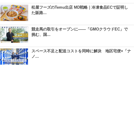
松屋フーズのTemu出店 MD戦略｜冷凍食品ECで証明し
た販路...
競走馬の取引をオープンに――「GMOクラウドEC」で
挑む、国...
スペース不足と配送コストを同時に解決 地区宅便×「ナ
ノ...