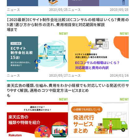
ニュース
2023/05/25
ニュース
2023/05/25
【2023最新】ECサイト制作会社比較1
ECコンサルの相場はいくら？費用の
5選！選び方から制作の流れ、費用相
目安と対応範囲を解説
場まで
NEW!
NEW!
ニュース
2023/05/27
ニュース
2024/01/16
楽天広告の種類、仕組み、費用をわか
小規模でも対応している発送代行サ
りやすく解説。運用のコツや設定方法
ービスまとめ
も
NEW!
NEW!