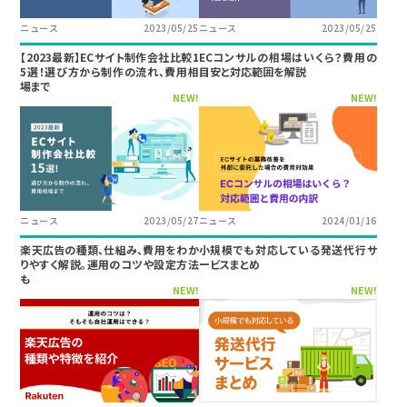
ニュース
2023/05/25
ニュース
2023/05/25
【2023最新】ECサイト制作会社比較1
ECコンサルの相場はいくら？費用の
5選！選び方から制作の流れ、費用相
目安と対応範囲を解説
場まで
NEW!
NEW!
ニュース
2023/05/27
ニュース
2024/01/16
楽天広告の種類、仕組み、費用をわか
小規模でも対応している発送代行サ
りやすく解説。運用のコツや設定方法
ービスまとめ
も
NEW!
NEW!